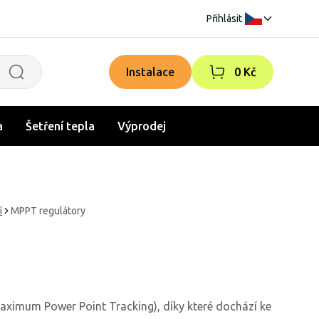
Přihlásit
|
Instalace
0 Kč
a
Šetření tepla
Výprodej
í
MPPT regulátory
ximum Power Point Tracking), díky které dochází ke