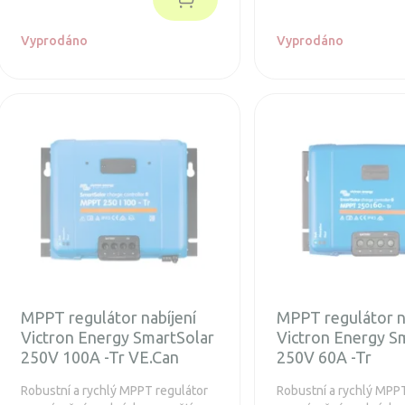
40 A. Baterie 12/24V, FV max.
520/1040 Wp.
Vyprodáno
Vyprodáno
MPPT regulátor nabíjení
MPPT regulátor n
Victron Energy SmartSolar
Victron Energy S
250V 100A -Tr VE.Can
250V 60A -Tr
Robustní a rychlý MPPT regulátor
Robustní a rychlý MPP