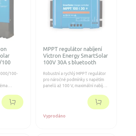
ron
MPPT regulátor nabíjení
olar
Victron Energy SmartSolar
/100
100V 30A s bluetooth
6000/100-
Robustní a rychlý MPPT regulátor
pro náročné podmínky s napětím
věma
panelů až 100 V, maximální nabíjecí
 450V MPPT
proud 30 A. Prodloužená záruka 5
 celkový
let. Navíc je integrovaný Bluetooth
Vyprodáno