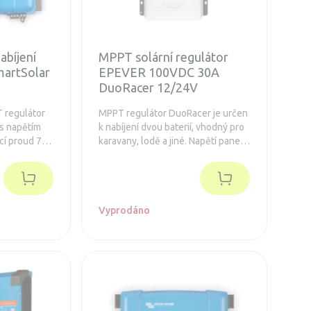
abíjení
MPPT solární regulátor
martSolar
EPEVER 100VDC 30A
DuoRacer 12/24V
T regulátor
MPPT regulátor DuoRacer je určen
s napětím
k nabíjení dvou baterií, vhodný pro
ecí proud 70
karavany, lodě a jiné. Napětí panelů
, FV max
až 100V, maximální nabíjecí proud
Prodloužená
30A. Baterie 12 / 24V, FV max 390 /
ný
780Wp.
pro zásuvný
Vyprodáno