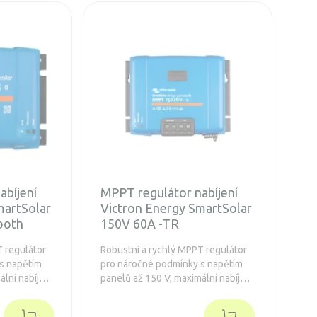
abíjení
MPPT regulátor nabíjení
martSolar
Victron Energy SmartSolar
ooth
150V 60A -TR
T regulátor
Robustní a rychlý MPPT regulátor
s napětím
pro náročné podmínky s napětím
lní nabíjecí
panelů až 150 V, maximální nabíjecí
á záruka 5
proud 60 A. Prodloužená záruka 5
ný Bluetooth.
let.