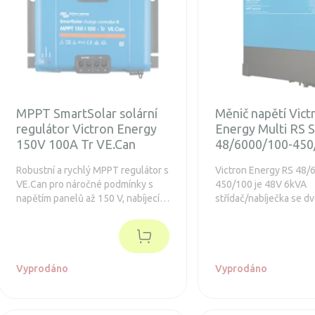
MPPT SmartSolar solární
Měnič napětí Vict
regulátor Victron Energy
Energy Multi RS S
150V 100A Tr VE.Can
48/6000/100-450
Robustní a rychlý MPPT regulátor s
Victron Energy RS 48/
VE.Can pro náročné podmínky s
450/100 je 48V 6kVA
napětím panelů až 150 V, nabíjecí
střídač/nabíječka se d
proud 100 A. Baterie 12/24 / 48V,
nezávislými 3kWp PV
FV max 1450/2900 / 5800Wp.
sledovacími vstupy pro
Prodloužená záruka 5 let.
výkon 6kWp PV.
Integrovaný Bluetooth a konektor
pro zásuvný displej.
Vyprodáno
Vyprodáno