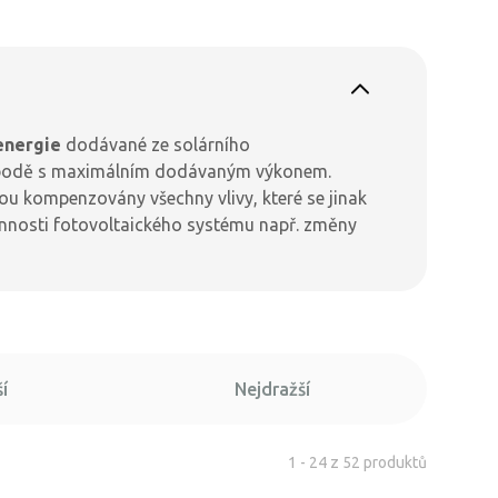
energie
dodávané ze solárního
ím bodě s maximálním dodávaným výkonem.
sou kompenzovány všechny vlivy, které se jinak
účinnosti fotovoltaického systému např. změny
í
Nejdražší
1 - 24 z 52 produktů