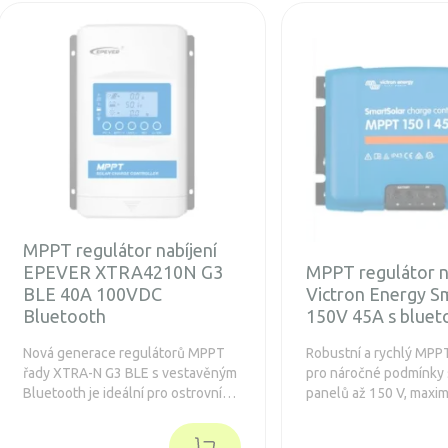
MPPT regulátor nabíjení
EPEVER XTRA4210N G3
MPPT regulátor n
BLE 40A 100VDC
Victron Energy S
Bluetooth
150V 45A s bluet
Nová generace regulátorů MPPT
Robustní a rychlý MPP
řady XTRA-N G3 BLE s vestavěným
pro náročné podmínky 
Bluetooth je ideální pro ostrovní
panelů až 150 V, maximá
systémy s napětím panelů až 100 V
proud 45A. Prodloužen
a maximálním nabíjecím výkonem
let. Navíc je integrova