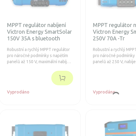
MPPT regulátor nabíjení
MPPT regulátor n
Victron Energy SmartSolar
Victron Energy S
150V 35A s bluetooth
250V 70A -Tr
Robustní a rychlý MPPT regulátor
Robustní a rychlý MPP
pro náročné podmínky s napětím
pro náročné podmínky 
panelů až 150 V, maximální nabíjecí
panelů až 250 V, nabíj
proud 35A. Prodloužená záruka 5
A. Baterie 12/24 / 48V
let. Navíc je integrovaný Bluetooth.
1000/2000 / 4000Wp. 
záruka 5 let. Integrova
Bluetooth a konektor 
Vyprodáno
displej
Vyprodáno