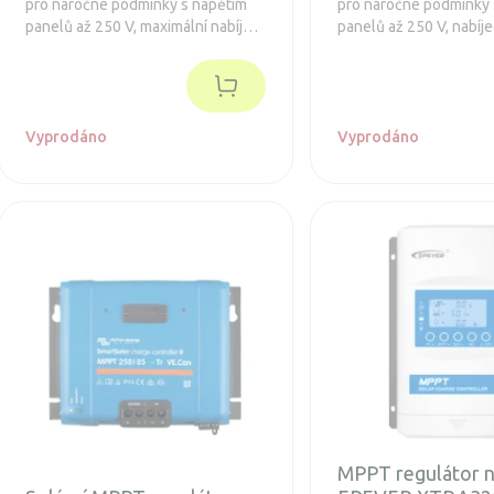
pro náročné podmínky s napětím
pro náročné podmínky 
panelů až 250 V, maximální nabíjecí
panelů až 250 V, nabíj
proud 100 A. Prodloužená záruka 5
A. Baterie 12/24 / 48V
let.
860/1720 / 3440Wp. I
Bluetooth a konektor 
displej.
Vyprodáno
Vyprodáno
MPPT regulátor n