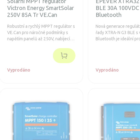
Solární MPPT regulátor
EPEVER XTRA32
Victron Energy SmartSolar
BLE 30A 100VDC
250V 85A Tr VE.Can
Bluetooth
Robustní a rychlý MPPT regulátor s
Nová generace regulá
VE.Can pro náročné podmínky s
řady XTRA-N G3 BLE s
napětím panelů až 250V, nabíjecí
Bluetooth je ideální pr
proud 85A. Prodloužená záruka na
systémy s napětím pan
5 let.
a maximálním nabíjecí
30 A. Baterie 12/24V, 
390/780 Wp.
Vyprodáno
Vyprodáno