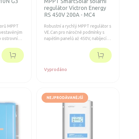
10N G3
MPPT SmartSolar solární
regulátor Victron Energy
RS 450V 200A - MC4
torů MPPT
Robustní a rychlý MPPT regulátor s
 vestavěným
VE.Can pro náročné podmínky s
o ostrovní
napětím panelů až 450V, nabíjecí
elů až 100 V
proud 200A. Pro baterie 48V a
m výkonem
výkon FV až 11500Wp.
FV max.
Prodloužená záruka 5 let.
Integrovaný Bluetooth a displej. S
konektory MC4.
Vyprodáno
NEJPRODÁVANĚJŠÍ