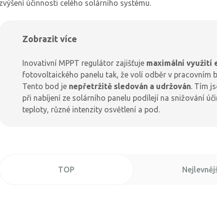
zvýšení účinnosti celého solárního systému.
Zobrazit více
Inovativní
MPPT regulátor
zajišťuje
maximální využití 
fotovoltaického panelu tak, že volí odběr v pracovn
Tento bod je
nepřetržitě sledován a udržován
. Tím j
při nabíjení ze solárního panelu podílejí na snižování 
teploty, různé intenzity osvětlení a pod.
TOP
Nejlevnějš