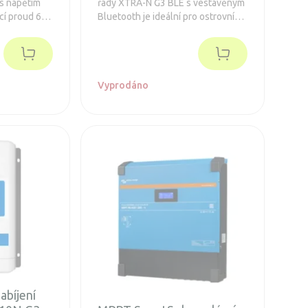
s napětím
řady XTRA-N G3 BLE s vestavěným
ecí proud 60
Bluetooth je ideální pro ostrovní
, FV max
systémy s napětím panelů až 150 V
ntegrovaný
a maximálním nabíjecím výkonem
pro zásuvný
40 A. Baterie 12/24/48V, FV max.
520/1040/2080 Wp.
Vyprodáno
abíjení