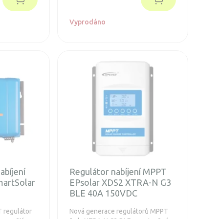
Vyprodáno
abíjení
Regulátor nabíjení MPPT
martSolar
EPsolar XDS2 XTRA-N G3
BLE 40A 150VDC
T regulátor
Nová generace regulátorů MPPT