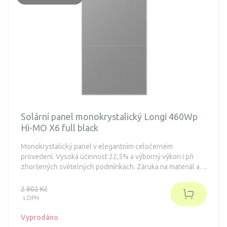
Solární panel monokrystalický Longi 460Wp
Hi-MO X6 full black
Monokrystalický panel v elegantním celočerném
provedení. Vysoká účinnost 22,5% a výborný výkon i při
zhoršených světelných podmínkách. Záruka na materiál a
zpracování 25 let. Záruka na výkon až 25 let.
2 902 Kč
s DPH
Vyprodáno