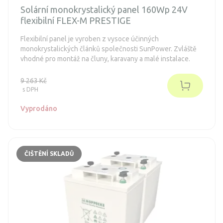
Solární monokrystalický panel 160Wp 24V
flexibilní FLEX-M PRESTIGE
Flexibilní panel je vyroben z vysoce účinných
monokrystalických článků společnosti SunPower. Zvláště
vhodné pro montáž na čluny, karavany a malé instalace.
9 263 Kč
s DPH
Vyprodáno
ČIŠTĚNÍ SKLADŮ