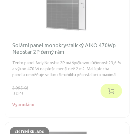
Solární panel monokrystalický AIKO 470Wp
Neostar 2P černý rám
Tento panel řady Neostar 2P má špičkovou účinnost 23,6 %
a výkon 470 W na ploše menší než 2 m2. Malá plocha
panelu umožňuje velkou flexibilitu při instalaci a maximální
výkon. Standardní články ABC společnosti AIKO mají zpětný
kontakt a obsahují křemík nejvyšší kvality typu N.
2 995 Kč
s DPH
Vyprodáno
ČIŠTĚNÍ SKLADŮ