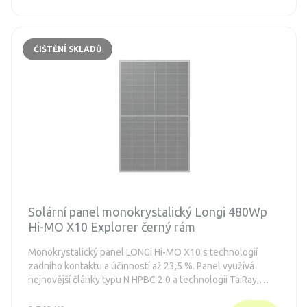
ČIŠTĚNÍ SKLADŮ
Solární panel monokrystalický Longi 480Wp
Hi-MO X10 Explorer černý rám
Monokrystalický panel LONGi Hi-MO X10 s technologií
zadního kontaktu a účinností až 23,5 %. Panel využívá
nejnovější články typu N HPBC 2.0 a technologii TaiRay,
která zaručuje maximální čistotu křemíkových destiček, což
zlepšuje mechanickou odolnost a výkon. Vyniká vysokým