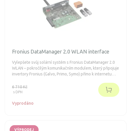
Fronius DataManager 2.0 WLAN interface
Vylepšete svůj solární systém s Fronius DataManager 2.0
WLAN – pokročilým komunikačním modulem, který připojuje
invertory Fronius (Galvo, Primo, Symo) přímo k internetu
přes bezdrátovou síť. Umožňuje okamžité monitorování
výkonu, konfiguraci a integraci s Fronius Solar.web,
6 710 Kč
Modbus a API rozhraními. Jednoduchá instalace, intuitivní
s DPH
ovládání a až 4096 dní ukládání dat pro optimální správu
energie. Ideální pro profesionály i domácí uživatele!
Vyprodáno
VÝPRODEJ