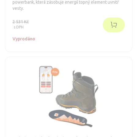
powerbank, která zásobuje energií topný element uvnitř
vesty.
2 531 Kč
s DPH
Vyprodáno