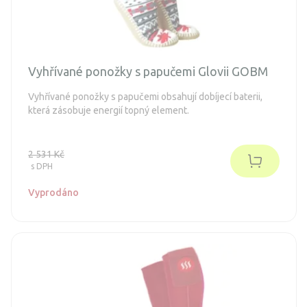
Vyhřívané ponožky s papučemi Glovii GOBM
Vyhřívané ponožky s papučemi obsahují dobíjecí baterii,
která zásobuje energií topný element.
2 531 Kč
s DPH
Vyprodáno