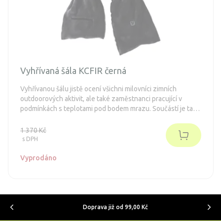
Vyhřívaná šála KCFIR černá
Vyhřívanou šálu jistě ocení všichni milovníci zimních
outdoorových aktivit, ale také zaměstnanci pracující v
podmínkách s teplotami pod bodem mrazu. Součástí je také
7,4V 2100mAh baterie, která vám zajistí až 7 hodin provozu.
1 370 Kč
s DPH
Vyprodáno
Doprava již od 99,00 Kč