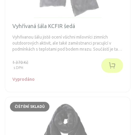
Vyhřívaná šála KCFIR šedá
Vyhřívanou šálu jistě ocení všichni milovníci zimních
outdoorových aktivit, ale také zaměstnanci pracující v
podmínkách s teplotami pod bodem mrazu. Součástí je také
7,4V 2100mAh baterie, která vám zajistí až 7 hodin provozu.
1 370 Kč
s DPH
Vyprodáno
ČIŠTĚNÍ SKLADŮ