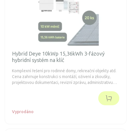
Hybrid Deye 10kWp 15,36kWh 3-fázový
hybridní systém na klíč
Komplexní řešení pro rodinné domy, rekreační objekty atd.
Cena zahrnuje konstrukci s montáží, oživení a zkoušky,
projektovou dokumentaci, revizní zprávu, administrativu
spojenou s dotacemi a připojení k distribuční síti (legalizaci).
Objednávka je nezávazná.
Vyprodáno