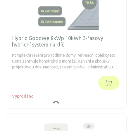
Hybrid GoodWe 8kWp 10kWh 3-fázový
hybridní systém na klíč
Komplexní řešení pro rodinné domy, rekreační objekty atd.
Cena zahrnuje konstrukci s montáží, oživení a zkoušky,
projektovou dokumentaci, revizní zprávu, administrativu
spojenou s dotacemi a připojení k distribuční síti (legalizaci).
Objednávka je nezávazná.
Vyprodáno