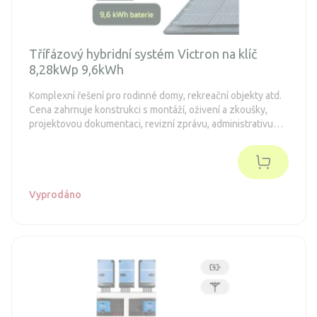
Třífázový hybridní systém Victron na klíč
8,28kWp 9,6kWh
Komplexní řešení pro rodinné domy, rekreační objekty atd.
Cena zahrnuje konstrukci s montáží, oživení a zkoušky,
projektovou dokumentaci, revizní zprávu, administrativu
spojenou s dotacemi a připojení k distribuční síti (legalizaci).
Objednávka je nezávazná.
Vyprodáno