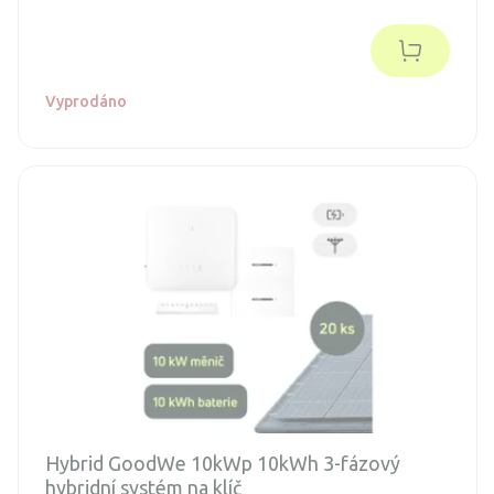
spojenou s dotacemi a připojení k distribuční síti (legalizaci).
Objednávka je nezávazná.
Vyprodáno
Hybrid GoodWe 10kWp 10kWh 3-fázový
hybridní systém na klíč