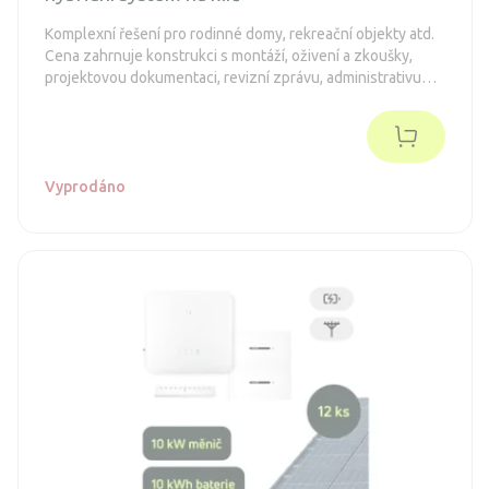
Komplexní řešení pro rodinné domy, rekreační objekty atd.
Cena zahrnuje konstrukci s montáží, oživení a zkoušky,
projektovou dokumentaci, revizní zprávu, administrativu
spojenou s dotacemi a připojení k distribuční síti (legalizaci).
Objednávka je nezávazná.
Vyprodáno