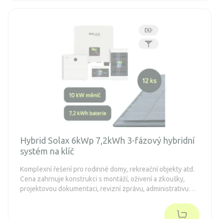
Hybrid Solax 6kWp 7,2kWh 3-fázový hybridní
systém na klíč
Komplexní řešení pro rodinné domy, rekreační objekty atd.
Cena zahrnuje konstrukci s montáží, oživení a zkoušky,
projektovou dokumentaci, revizní zprávu, administrativu
spojenou s dotacemi a připojení k distribuční síti (legalizaci).
Objednávka je nezávazná.