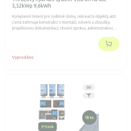
5,52kWp 9,6kWh
Komplexní řešení pro rodinné domy, rekreační objekty atd.
Cena zahrnuje konstrukci s montáží, oživení a zkoušky,
projektovou dokumentaci, revizní zprávu, administrativu
spojenou s dotacemi a připojení k distribuční síti (legalizaci).
Objednávka je nezávazná.
Vyprodáno