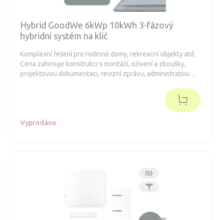
Hybrid GoodWe 6kWp 10kWh 3-fázový
hybridní systém na klíč
Komplexní řešení pro rodinné domy, rekreační objekty atd.
Cena zahrnuje konstrukci s montáží, oživení a zkoušky,
projektovou dokumentaci, revizní zprávu, administrativu
spojenou s dotacemi a připojení k distribuční síti (legalizaci).
Objednávka je nezávazná.
Vyprodáno