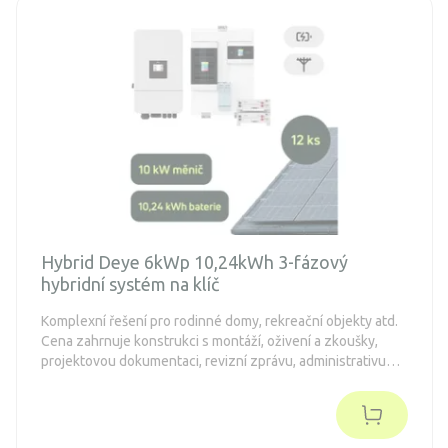
Hybrid Deye 6kWp 10,24kWh 3-fázový
hybridní systém na klíč
Komplexní řešení pro rodinné domy, rekreační objekty atd.
Cena zahrnuje konstrukci s montáží, oživení a zkoušky,
projektovou dokumentaci, revizní zprávu, administrativu
spojenou s dotacemi a připojení k distribuční síti (legalizaci).
Objednávka je nezávazná.