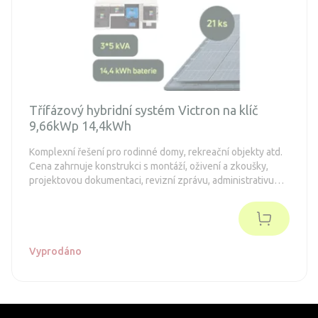
Třífázový hybridní systém Victron na klíč
9,66kWp 14,4kWh
Komplexní řešení pro rodinné domy, rekreační objekty atd.
Cena zahrnuje konstrukci s montáží, oživení a zkoušky,
projektovou dokumentaci, revizní zprávu, administrativu
spojenou s dotacemi a připojení k distribuční síti (legalizaci).
Objednávka je nezávazná.
Vyprodáno