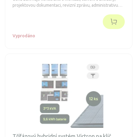
projektovou dokumentaci, revizní zprávu, administrativu
spojenou s dotacemi a připojení k distribuční síti (legalizaci).
Objednávka je nezávazná.
Vyprodáno
Třífázový hybridní systém Victron na klíč