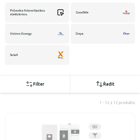
Průvodce fotovoltaickou
GoodWe
elektrárnou
Victron Energy
Deye
SolaX
Filter
Řadit
1 - 12 z 12 produktů