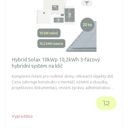
Hybrid Solax 10kWp 10,2kWh 3-fázový
hybridní systém na klíč
Komplexní řešení pro rodinné domy, rekreační objekty atd.
Cena zahrnuje konstrukci s montáží, oživení a zkoušky,
projektovou dokumentaci, revizní zprávu, administrativu
spojenou s dotacemi a připojení k distribuční síti (legalizaci).
Objednávka je nezávazná.
Vyprodáno