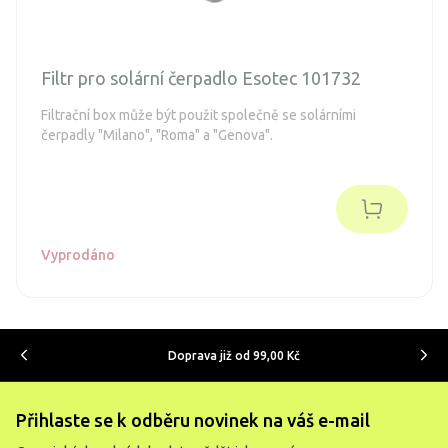
Filtr pro solární čerpadlo Esotec 101732
Filtrační box může být použit společně se solárními
čerpadly "Milano", "Roma" a "Genova".
Vyprodáno
Doprava již od 99,00 Kč
Přihlaste se k odběru novinek na váš e-mail