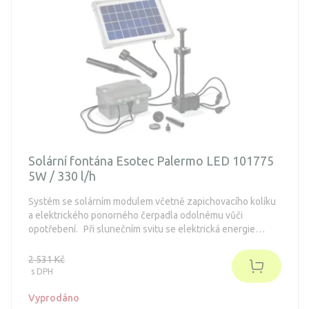
Solární fontána Esotec Palermo LED 101775
5W / 330 l/h
Systém se solárním modulem včetně zapichovacího kolíku
a elektrického ponorného čerpadla odolnému vůči
opotřebení. Při slunečním svitu se elektrická energie
ukládá do baterií.
2 531 Kč
s DPH
Vyprodáno