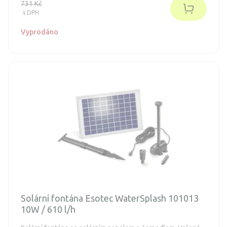
fontány. Instalace je jednoduchá a zvládne je opravdu
731 Kč
každý.
s DPH
Vyprodáno
Solární fontána Esotec WaterSplash 101013
10W / 610 l/h