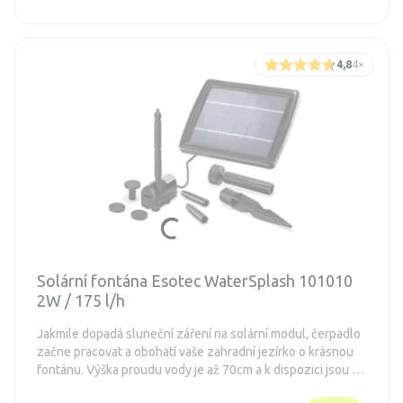
4,8
4
×
Solární fontána Esotec WaterSplash 101010
2W / 175 l/h
Jakmile dopadá sluneční záření na solární modul, čerpadlo
začne pracovat a obohatí vaše zahradní jezírko o krásnou
fontánu. Výška proudu vody je až 70cm a k dispozici jsou 4
různé trysky díky kterým můžete jednoduše měnit styl vaší