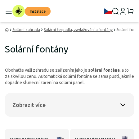
Instalace
Solární zahrada
Solární čerpadla, zavlažování a fontány
Solární font
Solární fontány
Obohaťte vaši zahradu se zařízením jako je
solární fontána
, a to
za skvělou cenu. Automatická solární fontána se sama pustí, jakmile
dopadne sluneční záření na solární panel.
Zobrazit více
Solárne fontány s batériou
Solárne fontány bez batérie