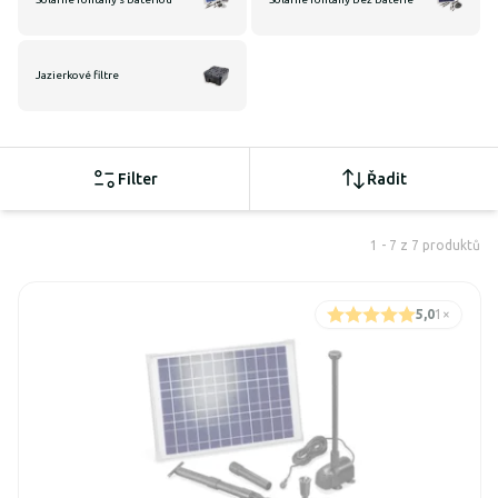
Jazierkové filtre
Filter
Řadit
1 - 7 z 7 produktů
5,0
1
×