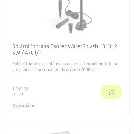
Solární fontána Esotec WaterSplash 101012
5W / 470 l/h
Solární fontána se solárním panelem a čerpadlem. Určená
pro jezírka a vodní nádrže do objemu 2000 litrů.
1 298 Kč
s DPH
Vyprodáno