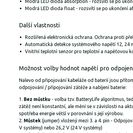
Modrá LED dioda absorption - rozsvítí se po ukonč
Modrá LED dioda float - rozsvítí se po ukončení a
Další vlastnosti
Rozšířená elektronická ochrana. Ochrana proti přeh
Automatická detekce systémového napětí 12, 24 ne
Vnitřní teplotní senzor pro teplotní a napěťovou 
Možnost volby hodnot napětí pro odpojení
Nalevo od připojování kabeláže od baterií jsou přít
odpojování / připojování zátěže a nabíjení baterie:
Bez můstku
- volba tzv. BatteryLife algoritmus, t
zátěž není konstantní, ale mění se v závislosti na a
spotřeba energie větší v porovnání s její výrobou.
Můstek
(jumper) vložený mezi 3. a 4. pin - Odpojo
V systémy) nebo 26,2 V (24 V systémy)