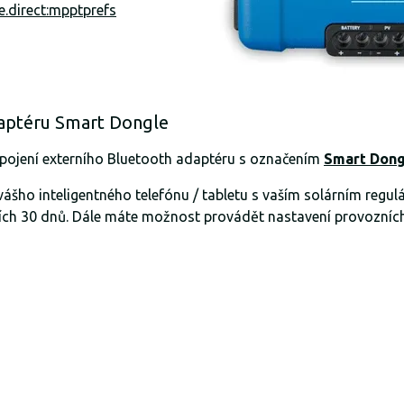
e.direct:mpptprefs
daptéru Smart Dongle
ojení externího Bluetooth adaptéru s označením
Smart Dong
vášho inteligentného telefónu / tabletu s vaším solárním re
dních 30 dnů. Dále máte možnost provádět nastavení provozníc