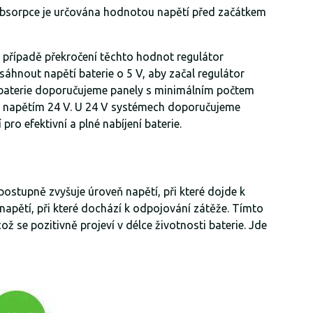
bsorpce je určována hodnotou napětí před začátkem
 případě překročení těchto hodnot regulátor
áhnout napětí baterie o 5 V, aby začal regulátor
12 V baterie doporučujeme panely s minimálním počtem
ním napětím 24 V. U 24 V systémech doporučujeme
o efektivní a plné nabíjení baterie.
postupně zvyšuje úroveň napětí, při které dojde k
napětí, při které dochází k odpojování zátěže. Tímto
ž se pozitivně projeví v délce životnosti baterie. Jde