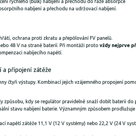
ení rychlého (bulk) nabíjení a přechodu do fáze absorpce
bsorpčního nabíjení a přechodu na udržovací nabíjení.
řátí, ochrana proti zkratu a přepólování FV panelů.
bo 48 V na straně baterií. Při montáži proto
vždy nejprve př
kompenzaci nabíjecího napětí.
 a připojení zátěže
omny čtyři výstupy. Kombinací jejich vzájemného propojení p
edy způsobu, kdy se regulátor pravidelně snaží dobít baterii do
ktuální stavu nabíjení baterie. Významným způsobem prodlužuje
vací napětí zátěže 11,1 V (12 V systémy) nebo 22,2 V (24 V sys