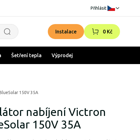
Přihlásit
|
Instalace
0 Kč
a
Šetření tepla
Výprodej
 BlueSolar 150V 35A
átor nabíjení Victron
eSolar 150V 35A