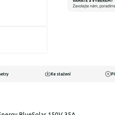
etry
Ke stažení
Př
 Energy BlueSolar 150V 35A