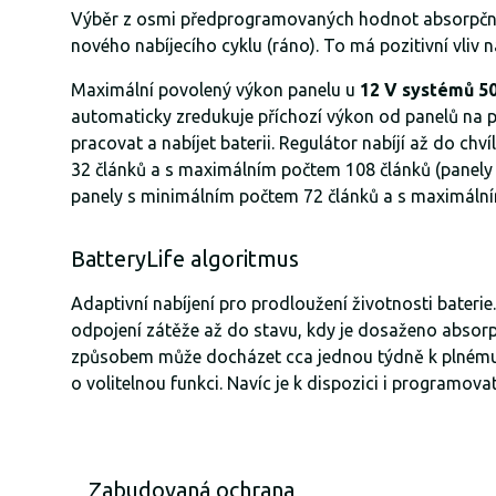
Výběr z osmi předprogramovaných hodnot absorpčníh
nového nabíjecího cyklu (ráno). To má pozitivní vliv n
Maximální povolený výkon panelu u
12 V systémů 50
automaticky zredukuje příchozí výkon od panelů na př
pracovat a nabíjet baterii. Regulátor nabíjí až do ch
32 článků a s maximálním počtem 108 článků (panely 
panely s minimálním počtem 72 článků a s maximálním 
BatteryLife algoritmus
Adaptivní nabíjení pro prodloužení životnosti baterie
odpojení zátěže až do stavu, kdy je dosaženo absorpč
způsobem může docházet cca jednou týdně k plnému dobi
o volitelnou funkci. Navíc je k dispozici i programova
Zabudovaná ochrana