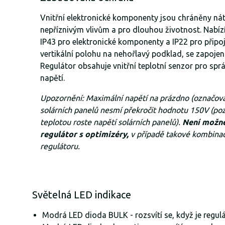
Vnitřní elektronické komponenty jsou chráněny nát
nepříznivým vlivům a pro dlouhou životnost. Nabíz
IP43 pro elektronické komponenty a IP22 pro připo
vertikální polohu na nehořlavý podklad, se zapoje
Regulátor obsahuje vnitřní teplotní senzor pro spr
napětí.
Upozornění: Maximální napětí na prázdno (označova
solárních panelů nesmí překročit hodnotu 150V (pozo
teplotou roste napětí solárních panelů).
Není možn
regulátor s optimizéry,
v případě takové kombinac
regulátoru.
Světelná LED indikace
Modrá LED dioda BULK - rozsvítí se, když je regulá