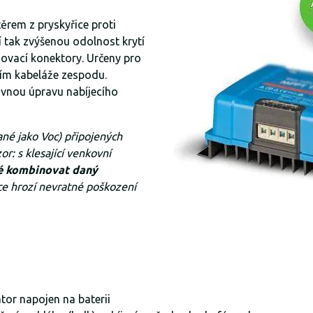
ěrem z pryskyřice proti
í tak zvýšenou odolnost krytí
jovací konektory. Určeny pro
ním kabeláže zespodu.
ávnou úpravu nabíjecího
né jako Voc) připojených
r: s klesající venkovní
é kombinovat daný
e hrozí nevratné poškození
tor napojen na baterii