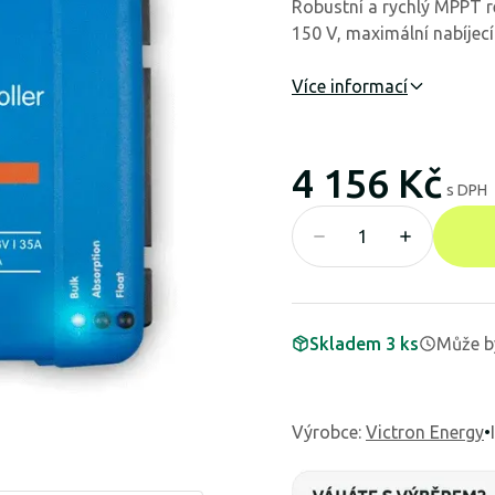
Robustní a rychlý MPPT r
150 V, maximální nabíjecí
Více informací
4 156 Kč
s DPH
Skladem 3 ks
Může b
Výrobce
:
Victron Energy
•