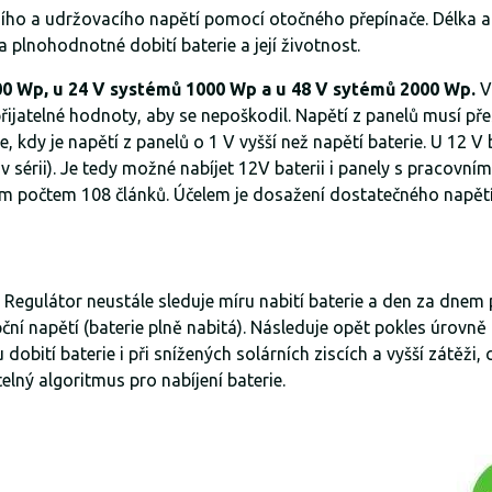
o a udržovacího napětí pomocí otočného přepínače. Délka a
a plnohodnotné dobití baterie a její životnost.
0 Wp, u 24 V systémů 1000 Wp a u 48 V sytémů 2000 Wp.
V
ijatelné hodnoty, aby se nepoškodil. Napětí z panelů musí přes
víle, kdy je napětí z panelů o 1 V vyšší než napětí baterie. U 
v sérii). Je tedy možné nabíjet 12V baterii i panely s pracov
počtem 108 článků. Účelem je dosažení dostatečného napětí pr
. Regulátor neustále sleduje míru nabití baterie a den za dnem 
ní napětí (baterie plně nabitá). Následuje opět pokles úrovně 
tí baterie i při snížených solárních ziscích a vyšší zátěži, co
telný algoritmus pro nabíjení baterie.