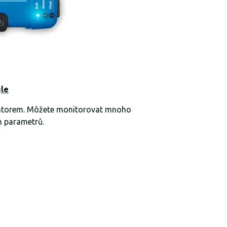
le
gulátorem. Môžete monitorovat mnoho
h parametrů.