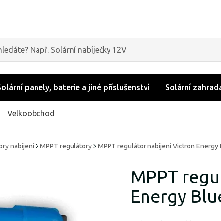
Solární panely, baterie a jiné příslušenství
Solární zahrad
Velkoobchod
ory nabíjení
MPPT regulátory
MPPT regulátor nabíjení Victron Energy
MPPT regul
Energy Blu