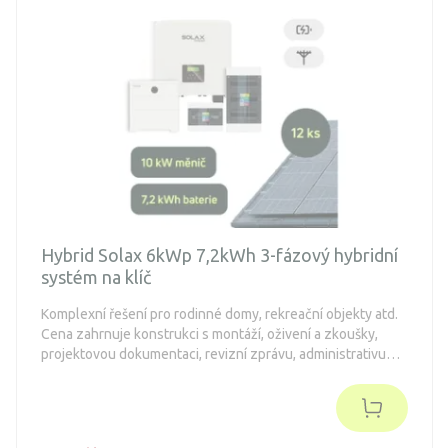
Hybrid Solax 6kWp 7,2kWh 3-fázový hybridní
systém na klíč
Komplexní řešení pro rodinné domy, rekreační objekty atd.
Cena zahrnuje konstrukci s montáží, oživení a zkoušky,
projektovou dokumentaci, revizní zprávu, administrativu
spojenou s dotacemi a připojení k distribuční síti (legalizaci).
Objednávka je nezávazná.