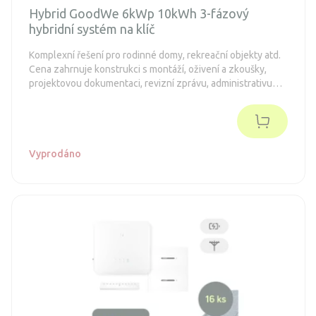
Hybrid GoodWe 6kWp 10kWh 3-fázový
hybridní systém na klíč
Komplexní řešení pro rodinné domy, rekreační objekty atd.
Cena zahrnuje konstrukci s montáží, oživení a zkoušky,
projektovou dokumentaci, revizní zprávu, administrativu
spojenou s dotacemi a připojení k distribuční síti (legalizaci).
Objednávka je nezávazná.
Vyprodáno