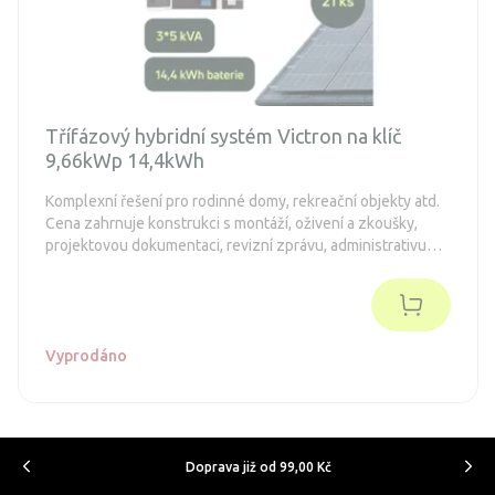
Třífázový hybridní systém Victron na klíč
9,66kWp 14,4kWh
Komplexní řešení pro rodinné domy, rekreační objekty atd.
Cena zahrnuje konstrukci s montáží, oživení a zkoušky,
projektovou dokumentaci, revizní zprávu, administrativu
spojenou s dotacemi a připojení k distribuční síti (legalizaci).
Objednávka je nezávazná.
Vyprodáno
Doprava již od 99,00 Kč