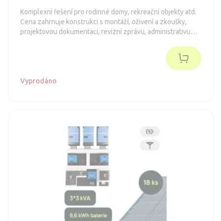
Komplexní řešení pro rodinné domy, rekreační objekty atd.
Cena zahrnuje konstrukci s montáží, oživení a zkoušky,
projektovou dokumentaci, revizní zprávu, administrativu
spojenou s dotacemi a připojení k distribuční síti (legalizaci).
Objednávka je nezávazná.
Vyprodáno