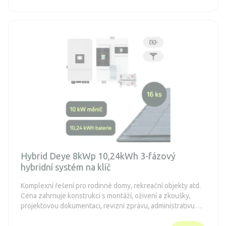
Hybrid Deye 8kWp 10,24kWh 3-fázový
hybridní systém na klíč
Komplexní řešení pro rodinné domy, rekreační objekty atd.
Cena zahrnuje konstrukci s montáží, oživení a zkoušky,
projektovou dokumentaci, revizní zprávu, administrativu
spojenou s dotacemi a připojení k distribuční síti (legalizaci).
Objednávka je nezávazná.