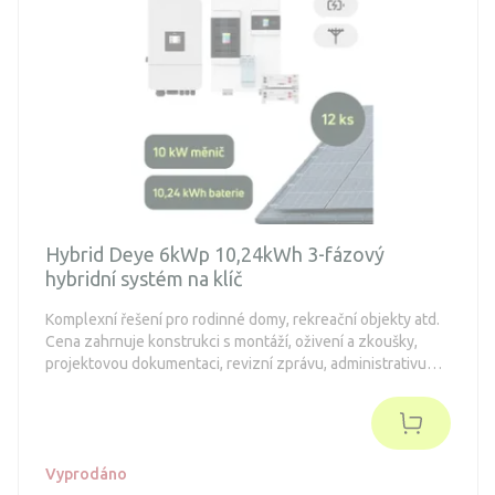
Hybrid Deye 6kWp 10,24kWh 3-fázový
hybridní systém na klíč
Komplexní řešení pro rodinné domy, rekreační objekty atd.
Cena zahrnuje konstrukci s montáží, oživení a zkoušky,
projektovou dokumentaci, revizní zprávu, administrativu
spojenou s dotacemi a připojení k distribuční síti (legalizaci).
Objednávka je nezávazná.
Vyprodáno