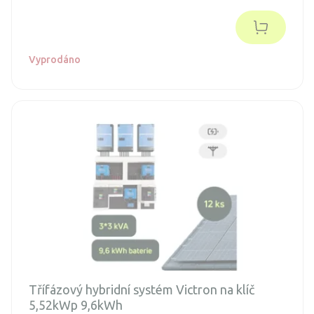
spojenou s dotacemi a připojení k distribuční síti (legalizaci).
Objednávka je nezávazná.
Vyprodáno
Třífázový hybridní systém Victron na klíč
5,52kWp 9,6kWh