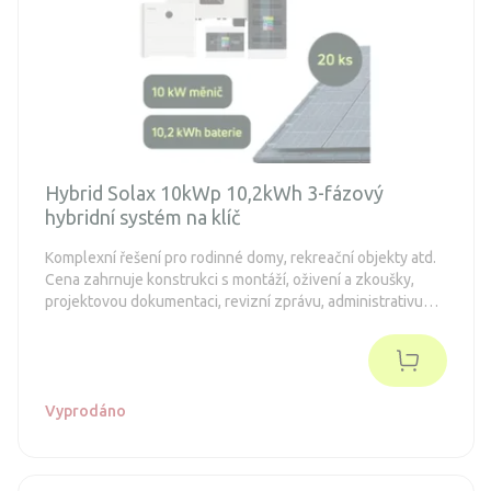
Hybrid Solax 10kWp 10,2kWh 3-fázový
hybridní systém na klíč
Komplexní řešení pro rodinné domy, rekreační objekty atd.
Cena zahrnuje konstrukci s montáží, oživení a zkoušky,
projektovou dokumentaci, revizní zprávu, administrativu
spojenou s dotacemi a připojení k distribuční síti (legalizaci).
Objednávka je nezávazná.
Vyprodáno