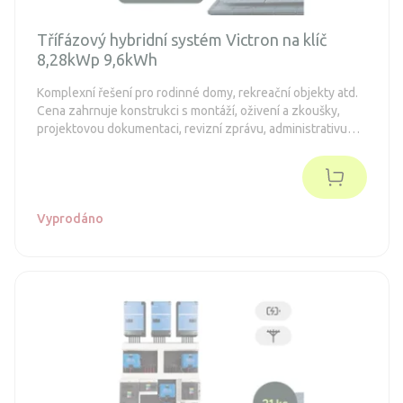
Třífázový hybridní systém Victron na klíč
8,28kWp 9,6kWh
Komplexní řešení pro rodinné domy, rekreační objekty atd.
Cena zahrnuje konstrukci s montáží, oživení a zkoušky,
projektovou dokumentaci, revizní zprávu, administrativu
spojenou s dotacemi a připojení k distribuční síti (legalizaci).
Objednávka je nezávazná.
Vyprodáno