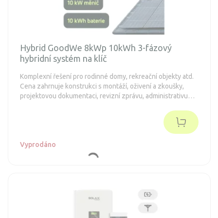
Hybrid GoodWe 8kWp 10kWh 3-fázový
hybridní systém na klíč
Komplexní řešení pro rodinné domy, rekreační objekty atd.
Cena zahrnuje konstrukci s montáží, oživení a zkoušky,
projektovou dokumentaci, revizní zprávu, administrativu
spojenou s dotacemi a připojení k distribuční síti (legalizaci).
Objednávka je nezávazná.
Vyprodáno