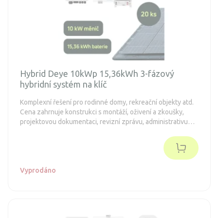
Hybrid Deye 10kWp 15,36kWh 3-fázový
hybridní systém na klíč
Komplexní řešení pro rodinné domy, rekreační objekty atd.
Cena zahrnuje konstrukci s montáží, oživení a zkoušky,
projektovou dokumentaci, revizní zprávu, administrativu
spojenou s dotacemi a připojení k distribuční síti (legalizaci).
Objednávka je nezávazná.
Vyprodáno