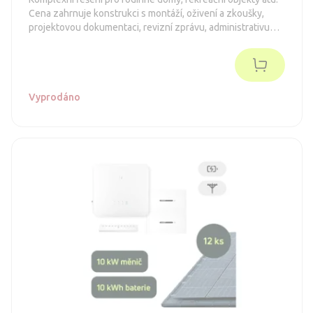
Cena zahrnuje konstrukci s montáží, oživení a zkoušky,
projektovou dokumentaci, revizní zprávu, administrativu
spojenou s dotacemi a připojení k distribuční síti (legalizaci).
Objednávka je nezávazná.
Vyprodáno