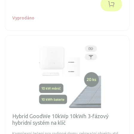
Vyprodáno
Hybrid GoodWe 10kWp 10kWh 3-fázový
hybridní systém na klíč
Komplexní řešení pro rodinné domy, rekreační objekty atd.