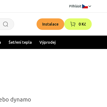
Přihlásit
|
Instalace
0 Kč
a
Šetření tepla
Výprodej
i nebo dynamo