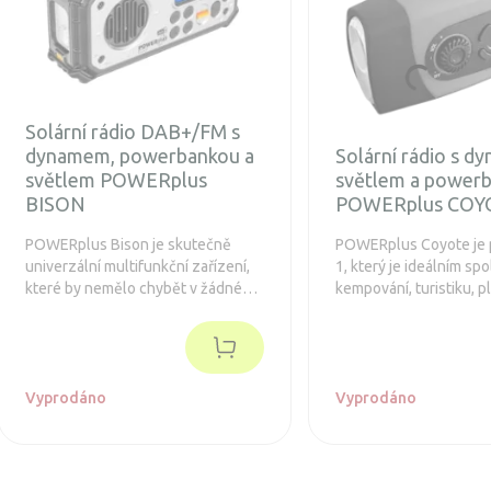
Solární rádio DAB+/FM s
dynamem, powerbankou a
Solární rádio s d
světlem POWERplus
světlem a power
BISON
POWERplus COY
POWERplus Bison je skutečně
POWERplus Coyote je 
univerzální multifunkční zařízení,
1, který je ideálním sp
které by nemělo chybět v žádné
kempování, turistiku, p
survival sadě (EDC, BOB) a je také
atd., ale je také perfek
neocenitelným pomocníkem při
nouzové situace. Coyo
kempování, turistice, rybaření,
kombinuje: • FM rádio •
plavbě lodí nebo prostě na vašem
a LED světlo na čtení •
pozemku či v garáži. Kombinuje
Vyprodáno
Powerbanku s kapacit
Vyprodáno
sedm klíčových funkcí v jednom
mAh
robustním a praktickém pouzdře:
moderní digitální rádio DAB+,
tradiční analogové rádio FM,