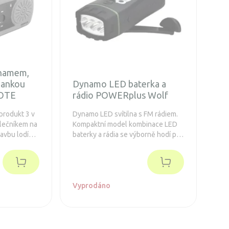
ynamem,
bankou
Dynamo LED baterka a
OTE
rádio POWERplus Wolf
produkt 3 v
Dynamo LED svítilna s FM rádiem.
olečníkem na
Kompaktní model kombinace LED
lavbu lodí
baterky a rádia se výborně hodí pro
tní pro
outdoorové aktivity. Wolf může být
te
nabíjen dynamem nebo pomocí
 LED svítilnu
USB kabelu.
ou 2 500
Vyprodáno