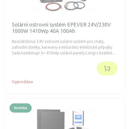
Solární ostrovní systém EPEVER 24V/230V
1000W 1410Wp 40A 100Ah
Bezúdržbový 24V ostrovní solární systém pro chaty,
zahradní domky, karavany a místa bez elektrické přípojky.
Sada kombinuje 3× 470Wp solární panely Longi s kvalitními
komponenty EPEVER – MPPT regulátorem nabíjení,
LiFePO4 baterií s kapacitou 2560Wh a měničem napětí
EPEVER IPower Plus 1000W 24V pro napájení 230V
spotřebičů. Systém je vhodný pro napájení LED osvětlení,
nabíjení mobilního telefonu, tabletu, rádia a notebooku,
Vyprodáno
napájení TV, chladničky energetické třídy E-F do 130 litrů
(podle staré normy A++), příležitostné použití ručního
nářadí a dalších nízkoenergetických spotřebičů.
Novinka