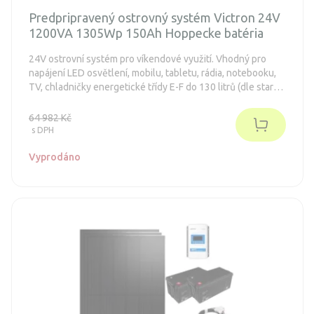
Predpripravený ostrovný systém Victron 24V
1200VA 1305Wp 150Ah Hoppecke batéria
24V ostrovní systém pro víkendové využití. Vhodný pro
napájení LED osvětlení, mobilu, tabletu, rádia, notebooku,
TV, chladničky energetické třídy E-F do 130 litrů (dle staré
normy A++), menšího čerpadla. Systém je bezúdržbový.
64 982 Kč
s DPH
Vyprodáno