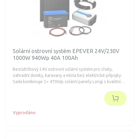
Solární ostrovní systém EPEVER 24V/230V
1000W 940Wp 40A 100Ah
Bezúdržbový 24V ostrovní solární systém pro chaty,
zahradní domky, karavany a místa bez elektrické přípojky.
Sada kombinuje 2× 470Wp solární panely Longi s kvalitními
komponenty EPEVER – MPPT regulátorem nabíjení,
LiFePO4 baterií s kapacitou 2560Wh a měničem napětí
EPEVER IPower Plus 1000W 24V pro napájení 230V
spotřebičů. Systém je vhodný pro napájení LED osvětlení,
nabíjení mobilního telefonu, tabletu, rádia a notebooku,
Vyprodáno
napájení TV, chladničky energetické třídy E-F do 130 litrů
(podle staré normy A++), příležitostné použití ručního
nářadí a dalších nízkoenergetických spotřebičů.