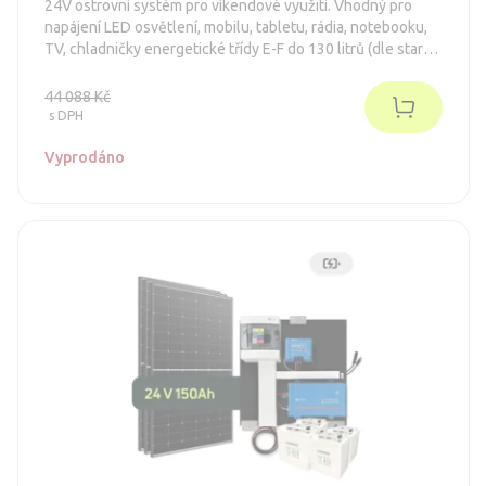
24V ostrovní systém pro víkendové využití. Vhodný pro
napájení LED osvětlení, mobilu, tabletu, rádia, notebooku,
TV, chladničky energetické třídy E-F do 130 litrů (dle staré
normy A++). Systém je bezúdržbový.
44 088 Kč
s DPH
Vyprodáno