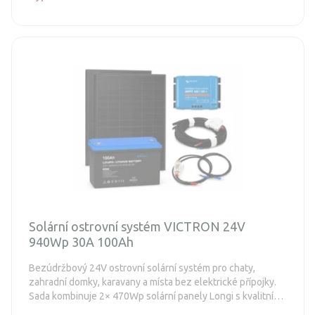
vhodného měniče napětí je možné napájet i běžné 230V
spotřebiče, jako jsou televizory, úsporné chladničky
energetické třídy E-F nebo příležitostně používané ruční
nářadí.
Solární ostrovní systém VICTRON 24V
940Wp 30A 100Ah
Bezúdržbový 24V ostrovní solární systém pro chaty,
zahradní domky, karavany a místa bez elektrické přípojky.
Sada kombinuje 2× 470Wp solární panely Longi s kvalitním
MPPT regulátorem nabíjení Victron Energy a LiFePO4