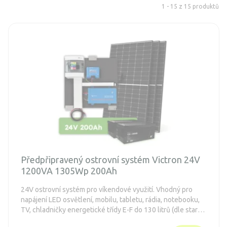
1 - 15 z 15 produktů
Předpřipravený ostrovní systém Victron 24V
1200VA 1305Wp 200Ah
24V ostrovní systém pro víkendové využití. Vhodný pro
napájení LED osvětlení, mobilu, tabletu, rádia, notebooku,
TV, chladničky energetické třídy E-F do 130 litrů (dle staré
normy A++), menšího čerpadla. Systém je bezúdržbový.