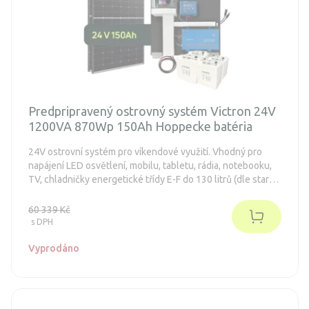
Predpripravený ostrovný systém Victron 24V
1200VA 870Wp 150Ah Hoppecke batéria
24V ostrovní systém pro víkendové využití. Vhodný pro
napájení LED osvětlení, mobilu, tabletu, rádia, notebooku,
TV, chladničky energetické třídy E-F do 130 litrů (dle staré
normy A++). Systém je bezúdržbový.
60 339 Kč
s DPH
Vyprodáno