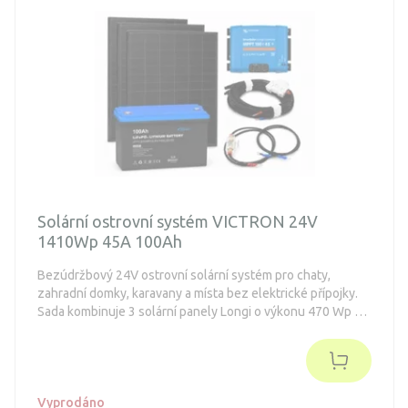
Solární ostrovní systém VICTRON 24V
1410Wp 45A 100Ah
Bezúdržbový 24V ostrovní solární systém pro chaty,
zahradní domky, karavany a místa bez elektrické přípojky.
Sada kombinuje 3 solární panely Longi o výkonu 470 Wp s
kvalitním MPPT regulátorem nabíjení Victron Energ a
LiFePO4 baterií EPEVER s kapacitou 2560 Wh. Systém je
vhodný pro napájení LED osvětlení, nabíjení mobilních
telefonů, tabletů, rádií, notebooků a dalších
nízkoenergetických 24V DC spotřebičů. Po doplnění
Vyprodáno