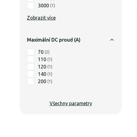
3000
(
1
)
Zobrazit více
Maximální DC proud (A)
70
(
2
)
110
(
1
)
120
(
1
)
140
(
1
)
200
(
1
)
Všechny parametry