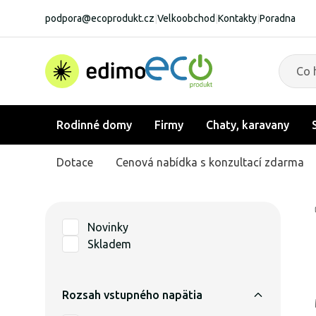
podpora@ecoprodukt.cz
|
Velkoobchod
|
Kontakty
|
Poradna
Rodinné domy
Firmy
Chaty, karavany
Dotace
Cenová nabídka s konzultací zdarma
Novinky
Skladem
Rozsah vstupného napätia