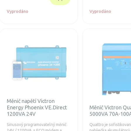
Vyprodáno
Vyprodáno
Měnič napětí Victron
Energy Phoenix VE.Direct
Měnič Victron Qu
1200VA 24V
5000VA 70A-100
Sinusový programovatelný měnič
Quattro je sofistikov
24V / 1200VA, s ECO módem a
nabíječka akumulátorů