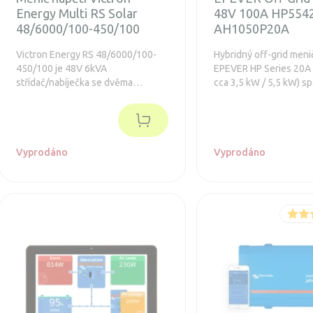
Energy Multi RS Solar
48V 100A HP554
48/6000/100-450/100
AH1050P20A
Victron Energy RS 48/6000/100-
Hybridný off-grid meni
450/100 je 48V 6kVA
EPEVER HP Series 20A 
střídač/nabíječka se dvěma
cca 3,5 kW / 5,5 kW) s
nezávislými 3kWp PV 450V MPPT
zariadení čistý sínusov
sledovacími vstupy pro celkový
MPPT solárne nabíjanie
výkon 6kWp PV.
z distribučnej siete al
generátora – pre stabi
Vyprodáno
domu, dielne aj záloho
Vyprodáno
výpadkoch. - Čistý sínus na
výstupe + PFC (šetrnejš
sieti/generátoru) - MP
účinnosťou sledovania
s batériou aj bez batér
BMS-Link a „prebudenie
batérií - Paralelná pre
12 jednotiek, možnosť
aj 3-fázového systému
displej, RS485/Modbus 
moduly Wi-Fi/4G/TCP 