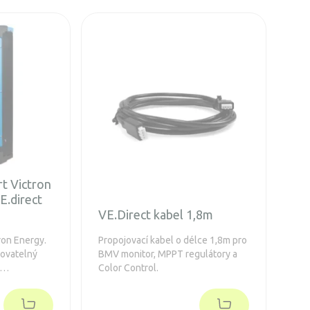
t Victron
E.direct
VE.Direct kabel 1,8m
ron Energy.
Propojovací kabel o délce 1,8m pro
movatelný
BMV monitor, MPPT regulátory a
Color Control.
,
ím a ECO