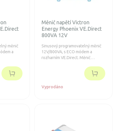
ron
Měnič napětí Victron
E.Direct
Energy Phoenix VE.Direct
800VA 12V
elný měnič
Sinusový programovatelný měnič
módem a
12V/800VA, s ECO módem a
rozharním VE.Direct. Měnič
obsahuje toroidní transformátor,
který se vyznačuje vysokou
spolehlivostí.
Vyprodáno