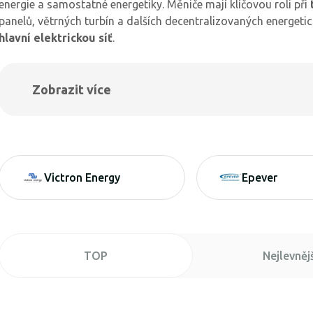
energie a samostatné energetiky. Měniče mají klíčovou roli při
panelů, větrných turbín a dalších decentralizovaných energeti
hlavní elektrickou síť
.
Zobrazit více
Victron Energy
Epever
TOP
Nejlevnějš