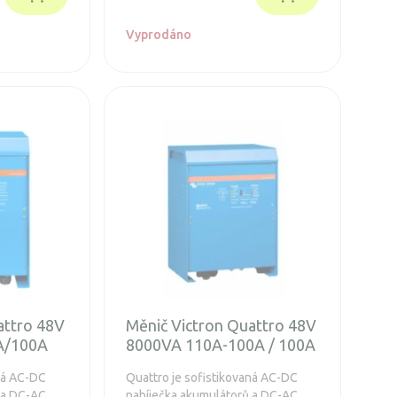
Vyprodáno
attro 48V
Měnič Victron Quattro 48V
A/100A
8000VA 110A-100A / 100A
aná AC-DC
Quattro je sofistikovaná AC-DC
 a DC-AC
nabíječka akumulátorů a DC-AC