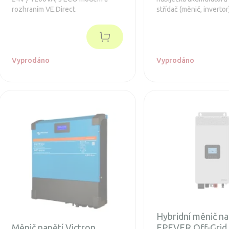
rozhraním VE.Direct.
střídač (měnič, inverto
AC vstupy, čistě sinu
výstupním napětím a ul
přepínačem mezi sítí
(generátorem) a akumu
Vyprodáno
Vyprodáno
Hybridní měnič na
Měnič napětí Victron
EPEVER Off-Gri