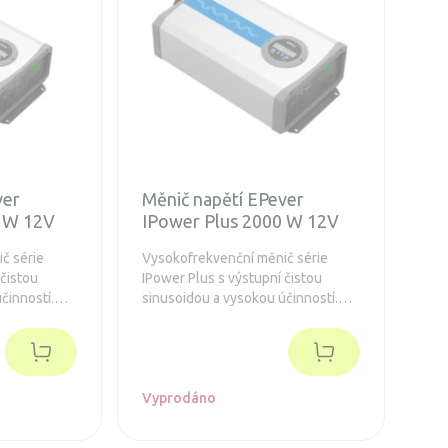
ver
Měnič napětí EPever
0 W 12V
IPower Plus 2000 W 12V
č série
Vysokofrekvenční měnič série
 čistou
IPower Plus s výstupní čistou
činností.
sinusoidou a vysokou účinností.
j a ovladač
Integrovaný LCD displej a ovladač
í a
pro snadné nastavování a
monitoring.
Vyprodáno