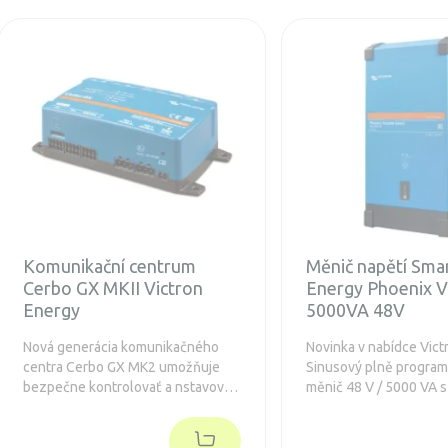
Komunikační centrum
Měnič napětí Smar
Cerbo GX MKII Victron
Energy Phoenix V
Energy
5000VA 48V
Nová generácia komunikačného
Novinka v nabídce Vict
centra Cerbo GX MK2 umožňuje
Sinusový plně progra
bezpečne kontrolovať a nstavovať
měnič 48 V / 5000 VA s
solárny systém odkiaľkoľvek a
vestavěným Bluetooth
maximalizuje jeho výkon.
bezdrátovým nastaven
režimem.