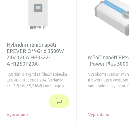
Hybridní měnič napětí
EPEVER Off-Grid 3500W
24V 120A HP3522-
Měnič napětí EPe
AH1250P20A
IPower Plus 300
Hybridní off-grid střídač/nabíječka
Vysokofrekvenční měni
EPEVER HP Series 20A (varianty
IPower Plus s výstupní
cca 3,5 kW / 5,5 kW) kombinuje v
sinusoidou a vysokou ú
jednom zařízení střídač s čistou
Integrovaný LCD disple
sinusovou vlnou, solární nabíjení
pro snadné nastavován
MPPT a nabíjení z rozvodné sítě
monitoring.
nebo generátoru – pro stabilní
napájení vašeho domu, dílny a
Vyprodáno
Vyprodáno
zálohu v případě výpadku proudu. -
Výstup s čistou sinusovou vlnou +