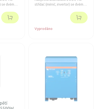
r) se dvěma
střídač (měnič, invertor) se dvěma
sovým
AC vstupy, čistě sinusovým
tra rychlým
výstupním napětím a ultra rychlým
přepínačem.
látory.
Vyprodáno
pětí
d 5500W