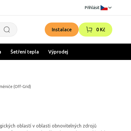
Přihlásit
|
Instalace
0 Kč
a
Šetření tepla
Výprodej
měniče (Off-Grid)
ogických oblastí v oblasti obnovitelných zdrojů