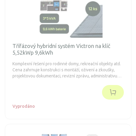
Třífázový hybridní systém Victron na klíč
5,52kWp 9,6kWh
Komplexní řešení pro rodinné domy, rekreační objekty atd.
Cena zahrnuje konstrukci s montáží, oživení a zkoušky,
projektovou dokumentaci, revizní zprávu, administrativu
spojenou s dotacemi a připojení k distribuční síti (legalizaci).
Objednávka je nezávazná.
Vyprodáno