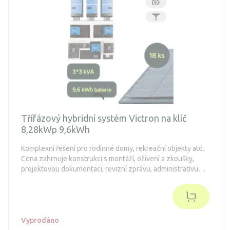
Třífázový hybridní systém Victron na klíč
8,28kWp 9,6kWh
Komplexní řešení pro rodinné domy, rekreační objekty atd.
Cena zahrnuje konstrukci s montáží, oživení a zkoušky,
projektovou dokumentaci, revizní zprávu, administrativu
spojenou s dotacemi a připojení k distribuční síti (legalizaci).
Objednávka je nezávazná.
Vyprodáno