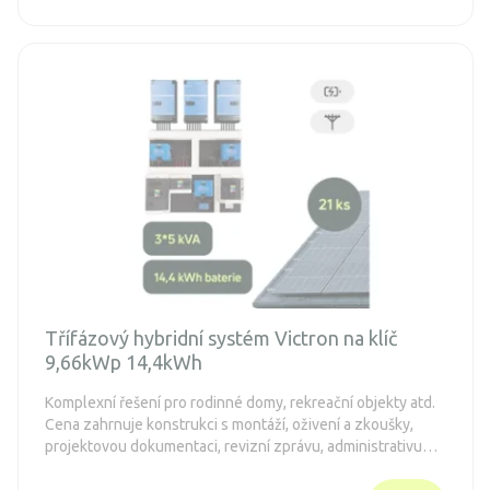
Třífázový hybridní systém Victron na klíč
9,66kWp 14,4kWh
Komplexní řešení pro rodinné domy, rekreační objekty atd.
Cena zahrnuje konstrukci s montáží, oživení a zkoušky,
projektovou dokumentaci, revizní zprávu, administrativu
spojenou s dotacemi a připojení k distribuční síti (legalizaci).
Objednávka je nezávazná.