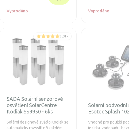
modernímu designu se hodí na
každou zahradu, terasu nebo
Vyprodáno
Vyprodáno
chodík. Odolnost vůči vodě mu
umožňuje fungovat během celého
roku.
5,0
1
×
SADA Solární senzorové
osvětlení SolarCentre
Solární podvodní s
Kodiak SS9950 - 6ks
Esotec Splash 10
Solární designové světlo Kodiak se
Vhodné pro použití po
automaticky rozsvítí při každém
jezírka, vodopádu, bazé