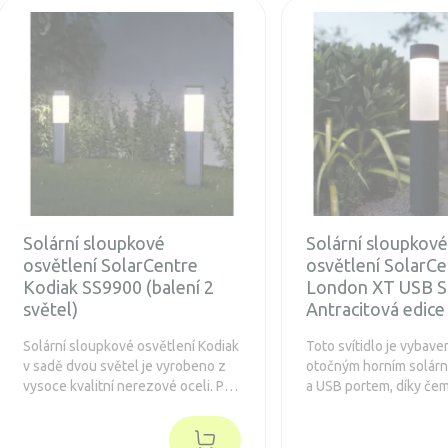
Solární sloupkové
Solární sloupkov
osvětlení SolarCentre
osvětlení SolarCe
Kodiak SS9900 (balení 2
London XT USB 
světel)
Antracitová edice
Solární sloupkové osvětlení Kodiak
Toto svítidlo je vybav
v sadě dvou světel je vyrobeno z
otočným horním solár
vysoce kvalitní nerezové oceli. Po
a USB portem, díky če
setmění se automaticky rozsvítí,
můžete na svá světla 
není nutného ho napájet kabely a
po celý rok.
je poháněno sluneční energií. Díky