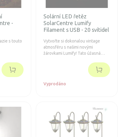
í
Solární LED řetěz
ntre -
SolarCentre Lumify
Filament s USB - 20 svítidel
azie s touto
Vytvořte si dokonalou vintage
atmosféru s našimi novými
žárovkami Lumify! Tato úžasná
světla jsou vybavena důmyslným
gravírovaným akrylovým
reflektorem, který vytváří
mimořádně autentický efekt
vláknové žárovky.
Vyprodáno