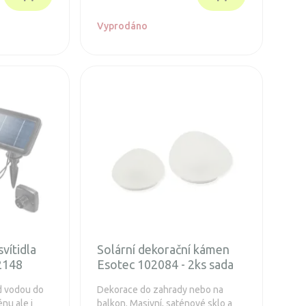
Vyprodáno
vítidla
Solární dekorační kámen
2148
Esotec 102084 - 2ks sada
d vodou do
Dekorace do zahrady nebo na
nu ale i
balkon. Masivní, saténové sklo a