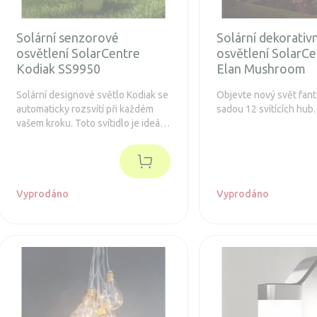
Solární senzorové
Solární dekorativn
osvětlení SolarCentre
osvětlení SolarCe
Kodiak SS9950
Elan Mushroom
Solární designové světlo Kodiak se
Objevte nový svět fant
automaticky rozsvítí při každém
sadou 12 svítících hub.
vašem kroku. Toto svítidlo je ideální
pro instalace, kde není možné
zavést klasické svítidla napájené
elektrickou sítí.
Vyprodáno
Vyprodáno