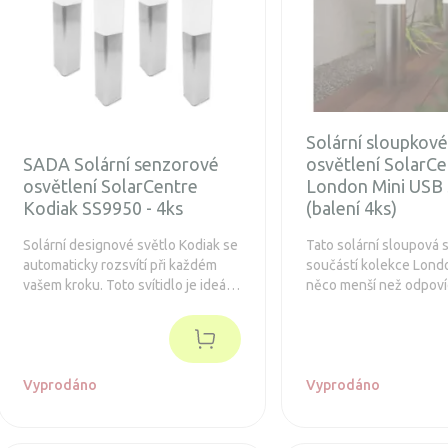
Solární sloupkov
SADA Solární senzorové
osvětlení SolarCe
osvětlení SolarCentre
London Mini USB
Kodiak SS9950 - 4ks
(balení 4ks)
Solární designové světlo Kodiak se
Tato solární sloupová s
automaticky rozsvítí při každém
součástí kolekce Londo
vašem kroku. Toto svítidlo je ideální
něco menší než odpovíd
pro instalace, kde není možné
London XT. Až 10 hodi
zavést klasické svítidla napájené
možnost dobití portem
elektrickou sítí.
Vyprodáno
Vyprodáno