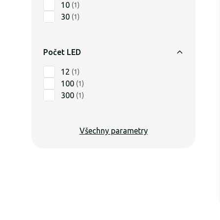
10
(
1
)
30
(
1
)
Počet LED
12
(
1
)
100
(
1
)
300
(
1
)
Všechny parametry