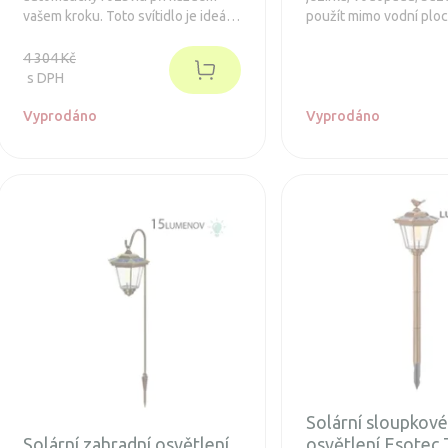
vašem kroku. Toto svítidlo je ideální
použít mimo vodní plo
pro instalace, kde není možné
efektní osvětlení.
zavést klasické svítidla napájené
4 304 Kč
elektrickou sítí.
s DPH
Vyprodáno
Vyprodáno
Solární sloupkov
Solární zahradní osvětlení
osvětlení Esotec 