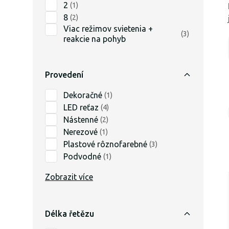
2
(
1
)
8
(
2
)
Viac režimov svietenia +
(
3
)
reakcie na pohyb
Provedení
Dekoračné
(
1
)
LED reťaz
(
4
)
Nástenné
(
2
)
Nerezové
(
1
)
Plastové rôznofarebné
(
3
)
Podvodné
(
1
)
Zobrazit více
Délka řetězu