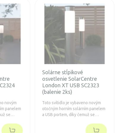
é
Solárne stĺpikové
ntre
osvetlenie SolarCentre
SC2324
London XT USB SC2323
(balenie 2ks)
eno novým
Toto svítidlo je vybaveno novým
ním panelem
otočným horním solárním panelem
muž se
a USB portem, díky čemuž se
spolehnout
můžete na svá světla spolehnout
po celý rok.