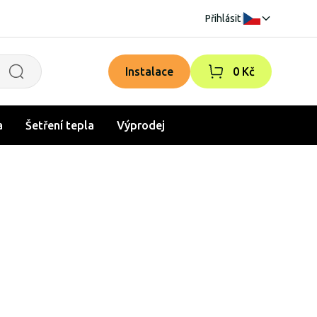
Přihlásit
|
Instalace
0 Kč
a
Šetření tepla
Výprodej