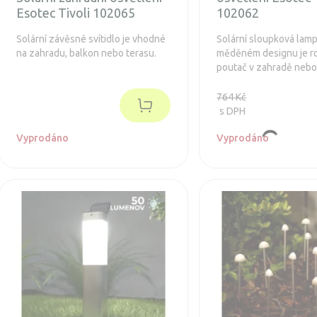
Esotec Tivoli 102065
102062
Solární závěsné svítidlo je vhodné
Solární sloupková lamp
na zahradu, balkon nebo terasu.
měděném designu je r
poutač v zahradě nebo 
teplým bílým světlem, s
romantickou náladu.
764 Kč
s DPH
Vyprodáno
Vyprodáno