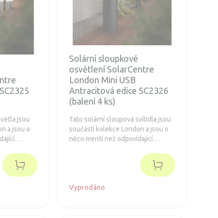
Solární sloupkové
é
osvětlení SolarCentre
ntre
London Mini USB
 SC2325
Antracitová edice SC2326
(balení 4 ks)
větla jsou
Tato solární sloupová svítidla jsou
n a jsou o
součástí kolekce London a jsou o
ající
něco menší než odpovídající
n provozu a
London XT. Až 10 hodin provozu a
 USB.
možnost dobití portem USB.
Vyprodáno