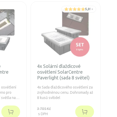
5,0
1
×
é
4x Solární dlaždicové
ntre
osvětlení SolarCentre
Paverlight (sada 8 světel)
 osvětlení
4x Sada dlaždicového osvětlení za
čeno pro
zvýhodněnou cenu. Dohromady až
 světla na
8 kusů svítidel
lektrického
3 705 Kč
s DPH