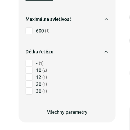
Maximálna svietivosť
600
(
1
)
Délka řetězu
-
(
1
)
10
(
2
)
12
(
1
)
20
(
1
)
30
(
1
)
Všechny parametry