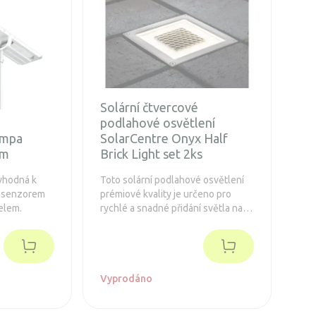
Solární čtvercové
podlahové osvětlení
lampa
SolarCentre Onyx Half
lm
Brick Light set 2ks
 vhodná k
Toto solární podlahové osvětlení
e senzorem
prémiové kvality je určeno pro
elem.
rychlé a snadné přidání světla na
příjezdové cesty bez elektrického
vedení.
Vyprodáno