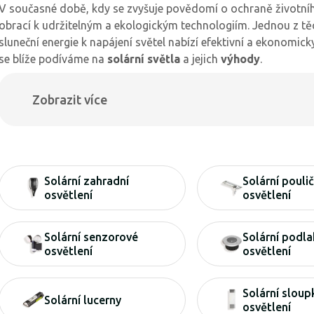
V současné době, kdy se zvyšuje povědomí o ochraně životního p
obrací k udržitelným a ekologickým technologiím. Jednou z těch
sluneční energie k napájení světel nabízí efektivní a ekonomic
se blíže podíváme na
solární světla
a jejich
výhody
.
Zobrazit více
Solární zahradní
Solární poulič
osvětlení
osvětlení
Solární senzorové
Solární podl
osvětlení
osvětlení
Solární slou
Solární lucerny
osvětlení