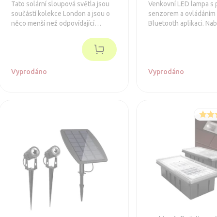
Tato solární sloupová světla jsou
Venkovní LED lampa s
součástí kolekce London a jsou o
senzorem a ovládáním
něco menší než odpovídající
Bluetooth aplikaci. Nab
London XT. Až 10 hodin provozu a
svícení, odolnost IP65 
možnost dobití portem USB.
jednoduchou montáž n
sloupek – ideální pro 
terasu nebo vstupní dv
Vyprodáno
Vyprodáno