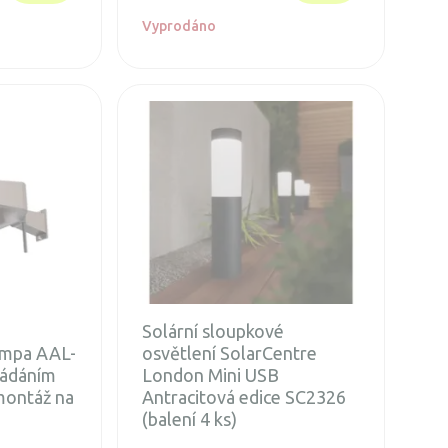
Vyprodáno
Solární sloupkové
lampa AAL-
osvětlení SolarCentre
ládáním
London Mini USB
 montáž na
Antracitová edice SC2326
(balení 4 ks)