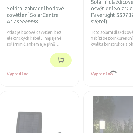
Solární dlaždicov
Solární zahradní bodové
osvětlení SolarCe
osvětlení SolarCentre
Paverlight SS9787
Atlas SS9998
světel)
Atlas je bodové osvětlení bez
Toto solární dlaždicov
elektrických kabelů, napájené
nabízí bezkonkurenční
solárním článkem a je plně
kvalitu konstrukce s 
automatické. Ideální pro osvětlení
jeho cenu. K tomu vše
velkých keřů, stromů nebo
poskytne mnoho let
zahradních artefaktů.
bezproblémového použ
Vyprodáno
Vyprodáno