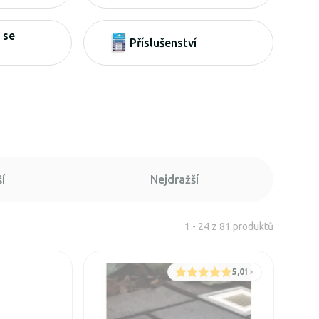
 se
Příslušenství
í
Nejdražší
1 - 24 z 81 produktů
5,0
1
×