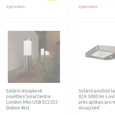
Vyprodáno
Vyprodáno
Solární sloupkové
Solární pouliční 
osvětlení SolarCentre
02A 5000 lm s ov
London Mini USB SC2325
přes aplikaci pro
(balení 4ks)
sloup/zeď