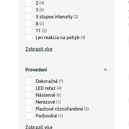
2
(
4
)
3
(
3
)
3 stupne intenzity
(
2
)
8
(
2
)
11
(
2
)
Len reakcia na pohyb
(
4
)
Zobrazit více
Provedení
Dekoračné
(
1
)
LED reťaz
(
4
)
Nástenné
(
6
)
Nerezové
(
1
)
Plastové rôznofarebné
(
3
)
Podvodné
(
1
)
Zobrazit více