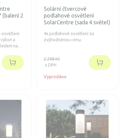
é
ntre
Solární čtvercové
 (balení 2
podlahové osvětlení
SolarCentre (sada 4 světel)
é osvětlení
4x podlahové osvětlení za
 výkon a
zvýhodněnou cenu.
ohledem na
mu vám
2 298 Kč
ívání.
s DPH
Vyprodáno