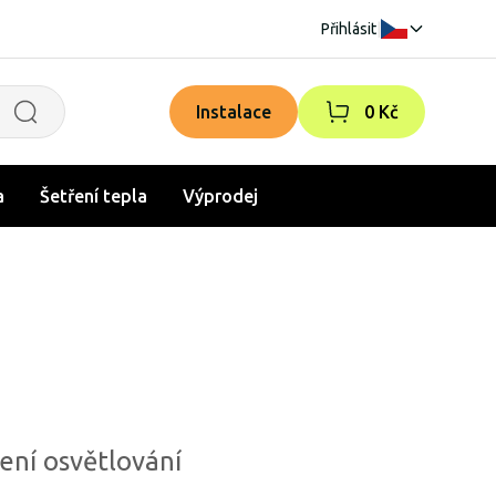
Přihlásit
|
Instalace
0 Kč
a
Šetření tepla
Výprodej
šení osvětlování