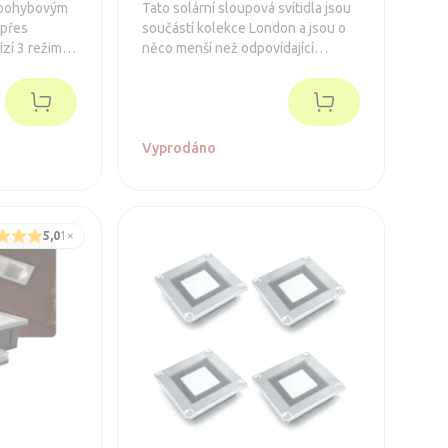
 pohybovým
Tato solární sloupová svítidla jsou
 přes
součástí kolekce London a jsou o
ízí 3 režimy
něco menší než odpovídající
a
London XT. Až 10 hodin provozu a
a zeď nebo
možnost dobití portem USB.
zahradu,
eře.
Vyprodáno
5,0
1
×