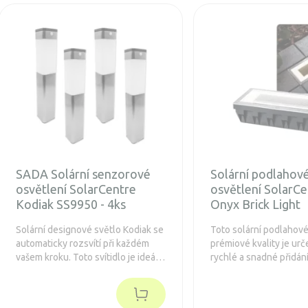
SADA Solární senzorové
Solární podlahov
osvětlení SolarCentre
osvětlení SolarCe
Kodiak SS9950 - 4ks
Onyx Brick Light
Solární designové světlo Kodiak se
Toto solární podlahové
automaticky rozsvítí při každém
prémiové kvality je ur
vašem kroku. Toto svítidlo je ideální
rychlé a snadné přidání
pro instalace, kde není možné
příjezdové cesty bez e
zavést klasické svítidla napájené
vedení.
elektrickou sítí.