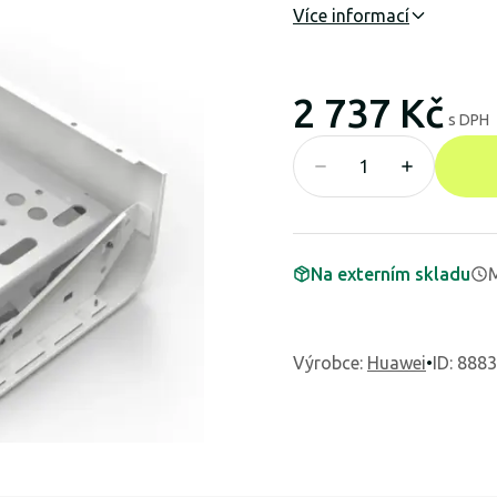
Více informací
2 737 Kč
s DPH
Na externím skladu
M
Výrobce
:
Huawei
•
ID: 888