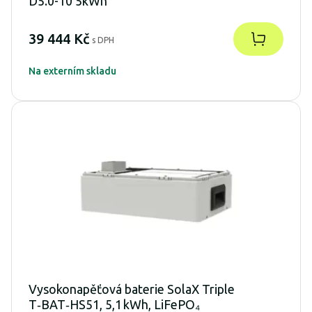
D5.0-10 5kWh
39 444 Kč
s DPH
Na externím skladu
Vysokonapěťová baterie SolaX Triple
T‑BAT‑HS51, 5,1 kWh, LiFePO₄