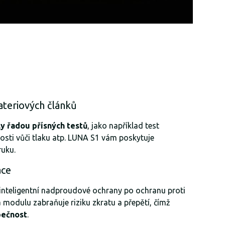
ateriových článků
ly řadou přísných testů
, jako například test
nosti vůči tlaku atp. LUNA S1 vám poskytuje
ruku.
ace
inteligentní nadproudové ochrany po ochranu proti
a modulu zabraňuje riziku zkratu a přepětí, čímž
pečnost
.