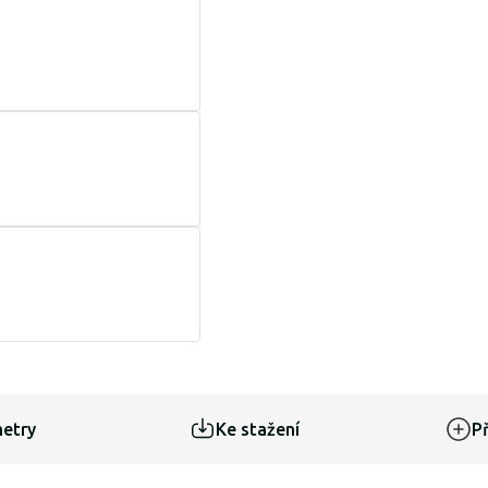
etry
Ke stažení
Př