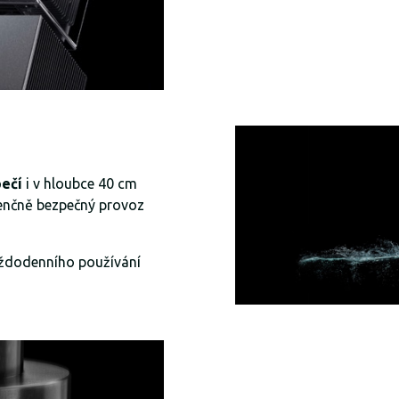
pečí
i v hloubce 40 cm
enčně bezpečný provoz
aždodenního používání