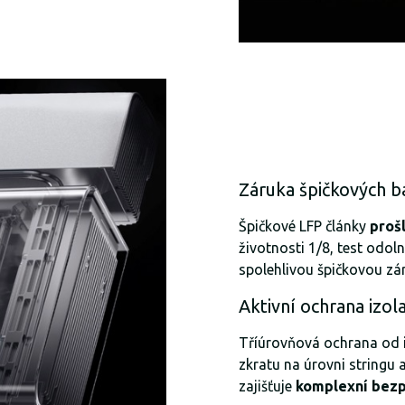
Záruka špičkových b
Špičkové LFP články
proš
životnosti 1/8, test odol
spolehlivou špičkovou zá
Aktivní ochrana izol
Tříúrovňová ochrana od 
zkratu na úrovni stringu 
zajišťuje
komplexní bez