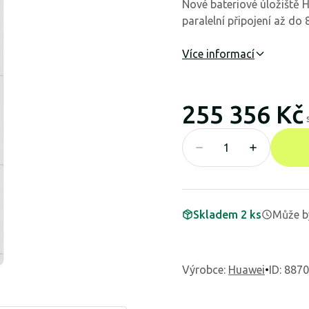
Nové bateriové úložiště
paralelní připojení až do 
Více informací
255 356 Kč
Skladem 2 ks
Může b
Výrobce
:
Huawei
•
ID: 887