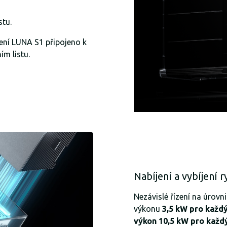
stu.
zení LUNA S1 připojeno k
m listu.
Nabíjení a vybíjení r
Nezávislé řízení na úrovn
výkonu
3,5 kW pro každ
výkon 10,5 kW pro každ