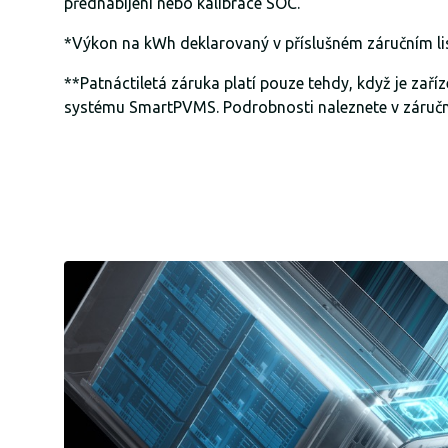
přednabíjení nebo kalibrace SOC.
*Výkon na kWh deklarovaný v příslušném záručním li
**Patnáctiletá záruka platí pouze tehdy, když je zaří
systému SmartPVMS. Podrobnosti naleznete v záruční