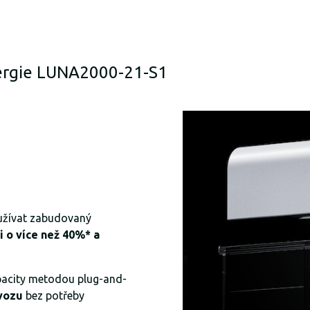
nergie LUNA2000-21-S1
užívat zabudovaný
i o více než 40%* a
apacity metodou plug-and-
ovozu
bez potřeby