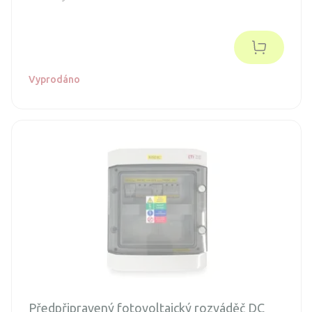
Vyprodáno
Předpřipravený fotovoltaický rozváděč DC