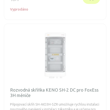
Vyprodáno
Rozvodná skříňka KENO SH-2 DC pro FoxEss
3H měniče
Připojovací skříň SH-AIO3H-SZR umožňuje rychlou instalaci
nouzového napájení v instalaci zákazníka a je určena pro