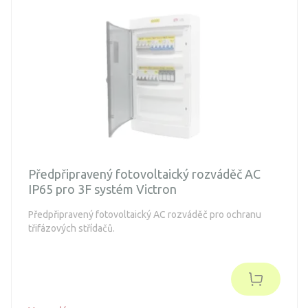
Předpřipravený fotovoltaický rozváděč AC
IP65 pro 3F systém Victron
Předpřipravený fotovoltaický AC rozváděč pro ochranu
třifázových střídačů.