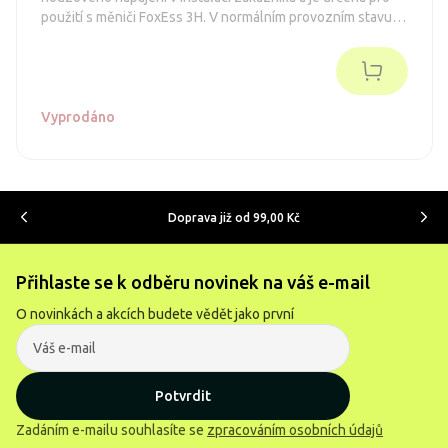
použití s měniči FoxEss 3H. V normálním provozním stavu
sítě jsou všechny obvody napájeny přímo z napájecího
systému, včetně obvodů nouzového napájení. Při výpadku
sítě se systém automaticky přepne na nouzové napájení z
měniče. Systém zajišťuje energetickou nezávislost obvodů
připojených k nouzovému výstupu.
Vyprodáno
Doprava již od 99,00 Kč
Přihlaste se k odběru novinek na váš e-mail
O novinkách a akcích budete vědět jako první
Potvrdit
Zadáním e-mailu souhlasíte se
zpracováním osobních údajů