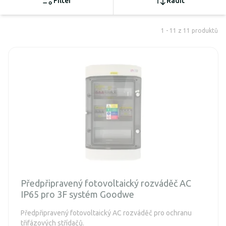
Filter
Řadit
1 - 11 z 11 produktů
Předpřipravený fotovoltaický rozváděč AC
IP65 pro 3F systém Goodwe
Předpřipravený fotovoltaický AC rozváděč pro ochranu
třifázových střídačů.