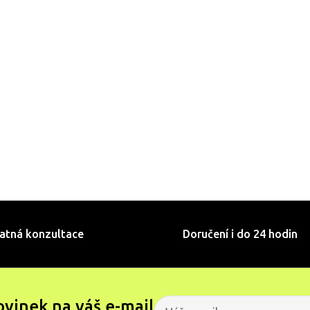
atná konzultace
Doručení i do 24 hodin
ovinek na váš e-mail