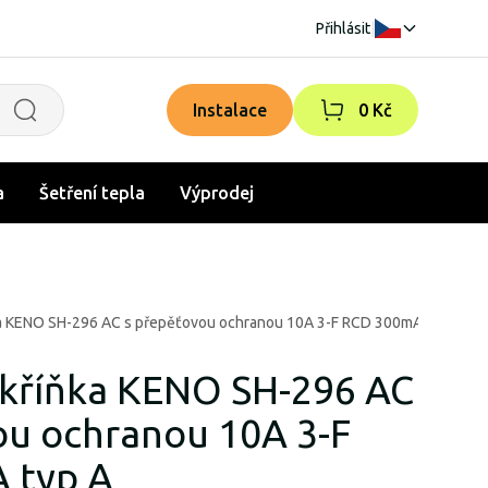
Přihlásit
|
Instalace
0 Kč
a
Šetření tepla
Výprodej
a KENO SH-296 AC s přepěťovou ochranou 10A 3-F RCD 300mA typ A
kříňka KENO SH-296 AC
ou ochranou 10A 3-F
 typ A