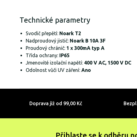
Technické parametry
Svodič přepětí:
Noark T2
Nadproudový jistič:
Noark B 10A 3F
Proudový chránič:
1 x 300mA typ A
Třída ochrany:
IP65
Jmenovité izolační napětí:
400 V AC, 1500 V DC
Odolnost vůči UV záření:
Ano
Doprava již od 99,00 Kč
Bezpl
Přihlaste se k odběru n