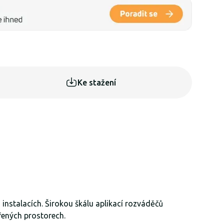
Ke stažení
nstalacích. Širokou škálu aplikací rozváděčů
vřených prostorech.