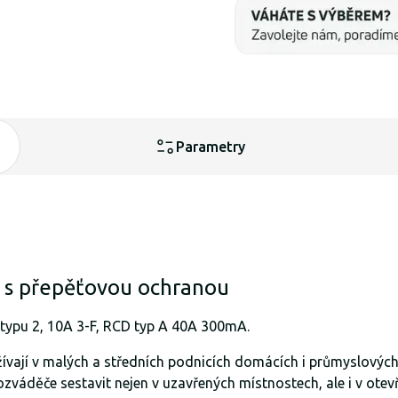
Parametry
 s přepěťovou ochranou
 typu 2, 10A 3-F, RCD typ A 40A 300mA.
vají v malých a středních podnicích domácích i průmyslových i
rozváděče sestavit nejen v uzavřených místnostech, ale i v ote