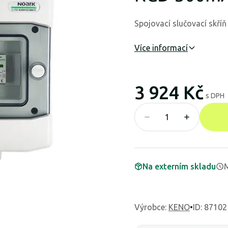
Spojovací slučovací skří
Více informací
3 924 Kč
s DPH
Na externím skladu
M
Výrobce
:
KENO
•
ID: 87102