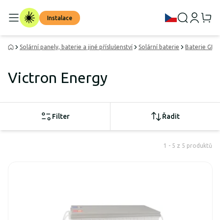
Instalace
Solární panely, baterie a jiné příslušenství
Solární baterie
Baterie GEL
Victron Energy
Filter
Řadit
1 - 5 z 5 produktů