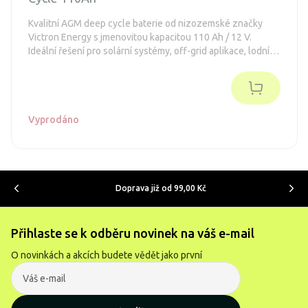
Kvalitní AGM deep cycle baterie od nizozemské značky
Victron Energy s jmenovitou kapacitou 110 Ah / 12 V.
Ideální řešení pro solární systémy, off-grid aplikace, lodní
elektrické systémy, karavany nebo jako záložní zdroj
energie.
Vyprodáno
Doprava již od 99,00 Kč
Přihlaste se k odběru novinek na váš e-mail
O novinkách a akcích budete vědět jako první