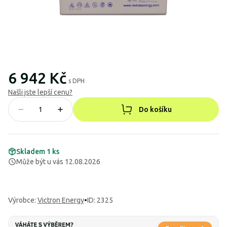
6 942 Kč
s DPH
Našli jste lepší cenu?
Do košíku
Skladem 1 ks
Může být u vás 12.08.2026
Výrobce
:
Victron Energy
•
ID: 2325