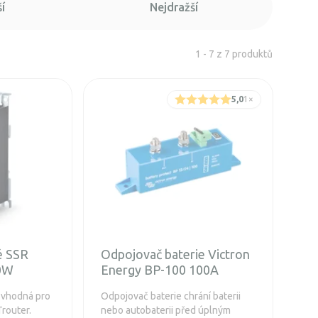
í
Nejdražší
1 - 7 z 7 produktů
5,0
1
×
é SSR
Odpojovač baterie Victron
0W
Energy BP-100 100A
u vhodná pro
Odpojovač baterie chrání baterii
Trouter.
nebo autobaterii před úplným