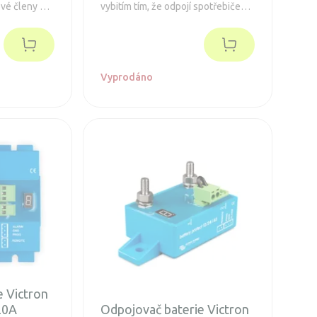
ové členy na
vybitím tím, že odpojí spotřebiče
outerů.
předtím, než se baterie zcela vybije
nebo pokud má ještě baterie
dostatek energie pro nastartování
vozidla.
Vyprodáno
e Victron
20A
Odpojovač baterie Victron