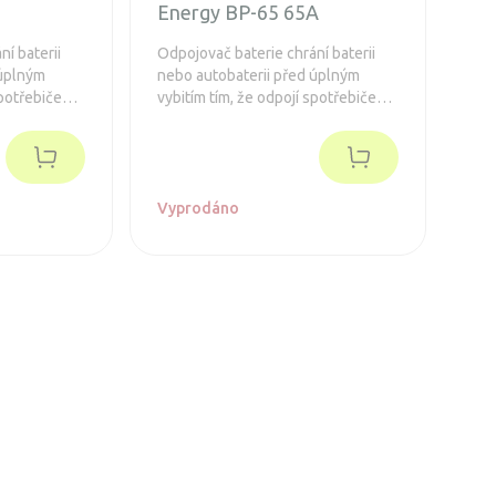
Energy BP-65 65A
í baterii
Odpojovač baterie chrání baterii
 úplným
nebo autobaterii před úplným
spotřebiče
vybitím tím, že odpojí spotřebiče
 zcela vybije
předtím, než se baterie zcela vybije
aterie
nebo pokud má ještě baterie
astartování
dostatek energie pro nastartování
vozidla.
Vyprodáno