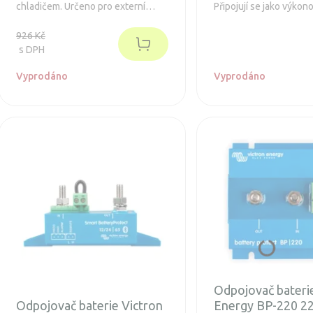
chladičem. Určeno pro externí
Připojují se jako výkon
řízení topných těles Wattrouteru.
externí výstupy WATTr
926 Kč
s DPH
Vyprodáno
Vyprodáno
Odpojovač bateri
Odpojovač baterie Victron
Energy BP-220 2