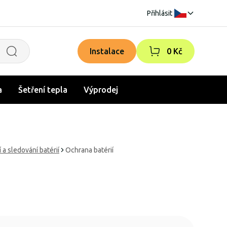
Přihlásit
|
Instalace
0 Kč
a
Šetření tepla
Výprodej
 a sledování batérií
Ochrana batérií