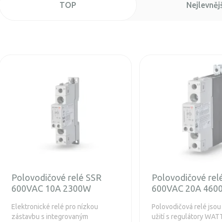
TOP
Nejlevnějš
Polovodičové relé SSR
Polovodičové rel
600VAC 10A 2300W
600VAC 20A 460
Elektronické relé pro nízkou
Polovodičová relé jso
zástavbu s integrovaným
užití s regulátory WAT