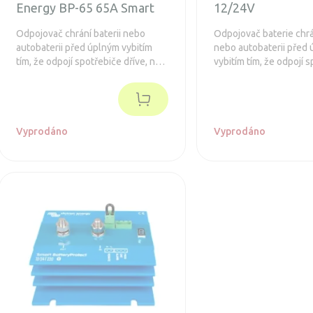
Energy BP-65 65A Smart
12/24V
Odpojovač chrání baterii nebo
Odpojovač baterie chrán
autobaterii před úplným vybitím
nebo autobaterii před
tím, že odpojí spotřebiče dříve, než
vybitím tím, že odpojí 
se baterie zcela vybije. Integrovaný
předtím, než se baterie
Bluetooth pro snadné nastavení.
nebo pokud má ještě b
dostatek energie pro n
vozidla.
Vyprodáno
Vyprodáno