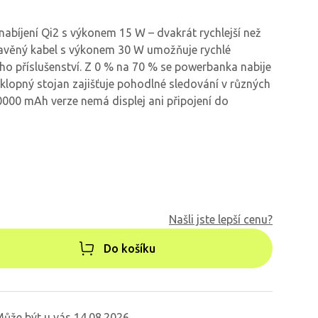
nabíjení Qi2 s výkonem 15 W – dvakrát rychlejší než
tavěný kabel s výkonem 30 W umožňuje rychlé
ího příslušenství. Z 0 % na 70 % se powerbanka nabije
klopný stojan zajišťuje pohodlné sledování v různých
0000 mAh verze nemá displej ani připojení do
Našli jste lepší cenu?
Do košíku
ůže být u vás 14.08.2026