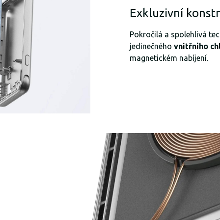
Exkluzivní konst
Pokročilá a spolehlivá te
jedinečného
vnitřního c
magnetickém nabíjení.