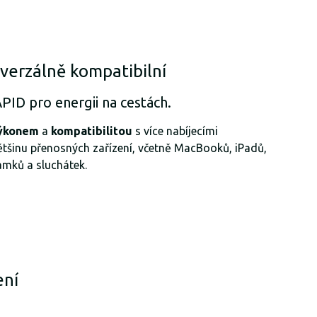
verzálně kompatibilní
PID pro energii na cestách.
výkonem
a
kompatibilitou
s více nabíjecími
většinu přenosných zařízení, včetně MacBooků, iPadů,
ramků a sluchátek.
ení