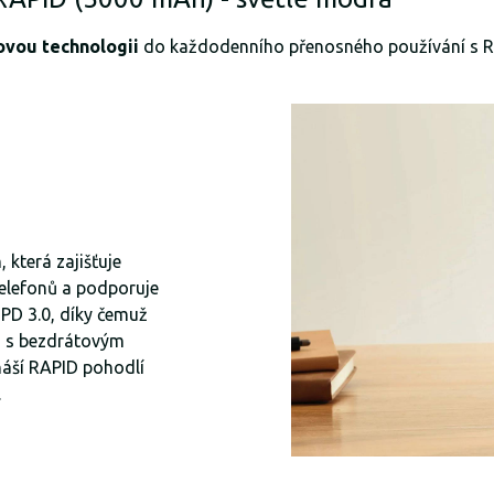
ovou technologii
do každodenního přenosného používání s R
m
, která zajišťuje
telefonů a podporuje
 PD 3.0, díky čemuž
i s bezdrátovým
náší RAPID pohodlí
.