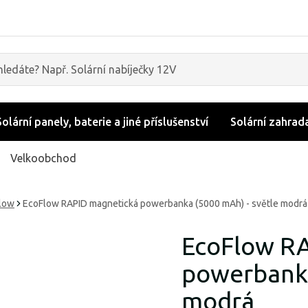
Solární panely, baterie a jiné příslušenství
Solární zahrad
Velkoobchod
low
EcoFlow RAPID magnetická powerbanka (5000 mAh) - světle modrá
EcoFlow R
powerbanka
modrá