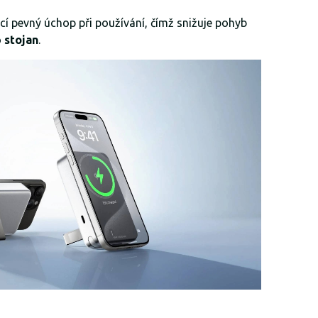
ící pevný úchop při používání, čímž snižuje pohyb
o
stojan
.