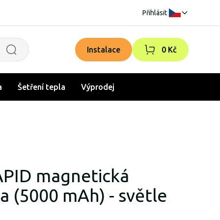
Přihlásit
|
Instalace
0 Kč
a
Šetření tepla
Výprodej
APID magnetická
 (5000 mAh) - světle