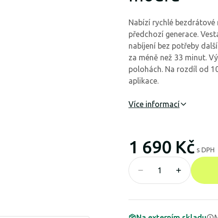
Nabízí rychlé bezdrátové 
předchozí generace. Ves
nabíjení bez potřeby dalš
za méně než 33 minut. Vý
polohách. Na rozdíl od 1
aplikace.
Více informací
1 690 Kč
s DPH
Na externím skladu
M