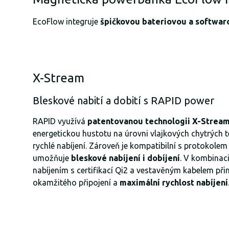
EcoFlow integruje
špičkovou bateriovou a softwar
X-Stream
Bleskové nabití a dobití s ​​RAPID power
RAPID využívá
patentovanou technologii X-Strea
energetickou hustotu na úrovni vlajkových chytrých 
rychlé nabíjení. Zároveň je kompatibilní s protokolem
umožňuje
bleskové nabíjení i dobíjení
. V kombinac
nabíjením s certifikací Qi2 a vestavěným kabelem při
okamžitého připojení a
maximální rychlost nabíjení