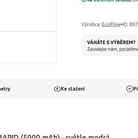
Výrobce
:
EcoFlow
•
ID: 89
etry
Ke stažení
Př
APID (5000 mAh) - světle modrá