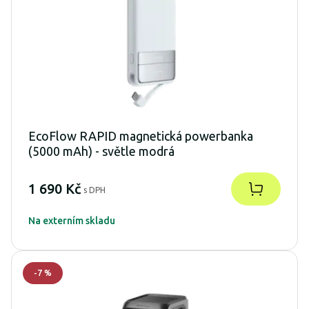
EcoFlow RAPID magnetická powerbanka
(5000 mAh) - světle modrá
1 690 Kč
s DPH
Na externím skladu
-
7
%