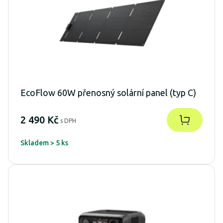
EcoFlow 60W přenosný solární panel (typ C)
2 490 Kč
s DPH
Skladem > 5 ks