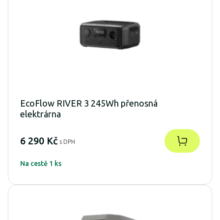
EcoFlow RIVER 3 245Wh přenosná
elektrárna
6 290 Kč
s DPH
Na cestě 1 ks