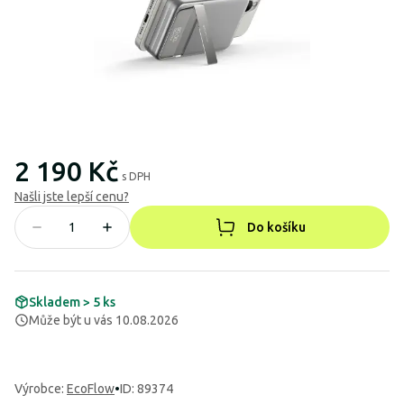
2 190 Kč
s DPH
Našli jste lepší cenu?
Do košíku
Skladem > 5 ks
Může být u vás 10.08.2026
Výrobce
:
EcoFlow
•
ID: 89374