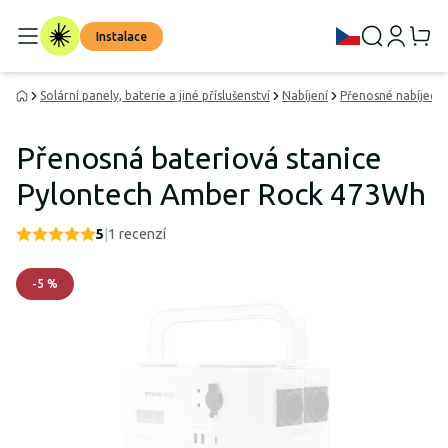
Instalace
Solární panely, baterie a jiné příslušenství
Nabíjení
Přenosné nabíjecí s
Přenosná bateriová stanice
Pylontech Amber Rock 473Wh
5
|
1
recenzí
-
5
%