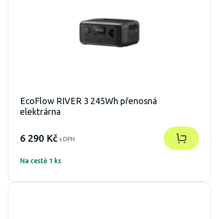
EcoFlow RIVER 3 245Wh přenosná
elektrárna
6 290 Kč
s DPH
Na cestě 1 ks