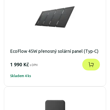
EcoFlow 45W přenosný solární panel (Typ-C)
1 990 Kč
s DPH
Skladem 4 ks