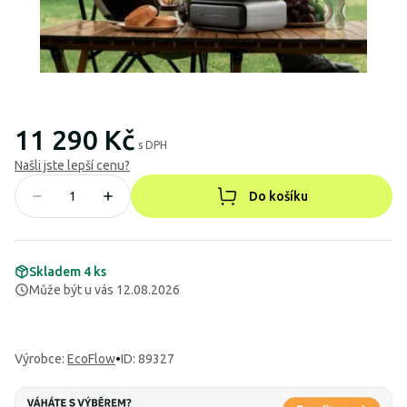
11 290 Kč
s DPH
Našli jste lepší cenu?
Do košíku
Skladem 4 ks
Může být u vás 12.08.2026
Výrobce
:
EcoFlow
•
ID: 89327