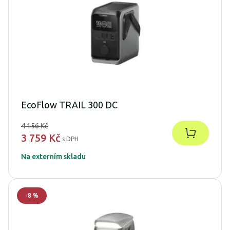
EcoFlow TRAIL 300 DC
4 156 Kč
3 759 Kč
s DPH
Na externím skladu
-
8
%