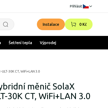
Přihlásit
|
Instalace
0 Kč
a
Šetření tepla
Výprodej
X3-ULT-30K CT, WiFi+LAN 3.0
ybridní měnič SolaX
LT-30K CT, WiFi+LAN 3.0