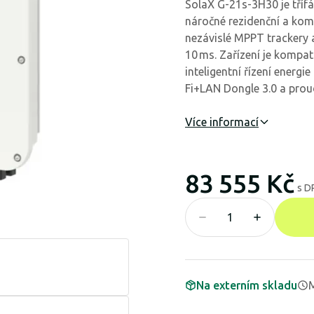
SolaX G-21s-3H30 je tříf
náročné rezidenční a kome
nezávislé MPPT trackery
10 ms. Zařízení je kompa
inteligentní řízení energi
Fi+LAN Dongle 3.0 a prou
Více informací
83 555 Kč
s D
Na externím skladu
M