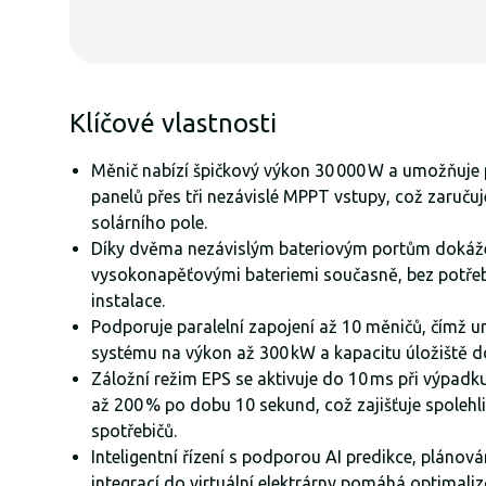
Klíčové vlastnosti
Měnič nabízí špičkový výkon 30 000 W a umožňuje p
panelů přes tři nezávislé MPPT vstupy, což zaručuj
solárního pole.
Díky dvěma nezávislým bateriovým portům dokáž
vysokonapěťovými bateriemi současně, bez potřeb
instalace.
Podporuje paralelní zapojení až 10 měničů, čímž 
systému na výkon až 300 kW a kapacitu úložiště d
Záložní režim EPS se aktivuje do 10 ms při výpadku
až 200 % po dobu 10 sekund, což zajišťuje spolehli
spotřebičů.
Inteligentní řízení s podporou AI predikce, plánov
integrací do virtuální elektrárny pomáhá optimaliz