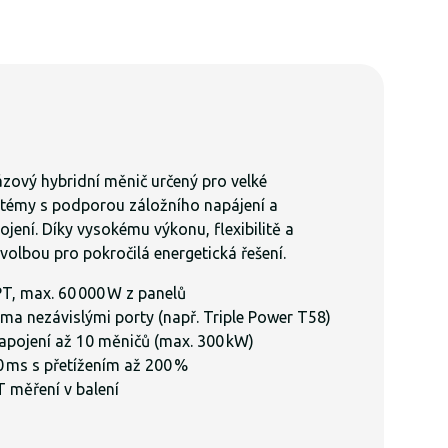
fázový hybridní měnič určený pro velké
stémy s podporou záložního napájení a
jení. Díky vysokému výkonu, flexibilitě a
 volbou pro pokročilá energetická řešení.
T, max. 60 000 W z panelů
ma nezávislými porty (např. Triple Power T58)
apojení až 10 měničů (max. 300 kW)
0 ms s přetížením až 200 %
 měření v balení