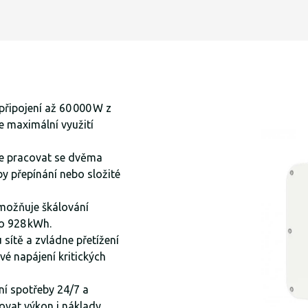
řipojení až 60 000 W z
e maximální využití
e pracovat se dvěma
y přepínání nebo složité
umožňuje škálování
o 928 kWh.
 sítě a zvládne přetížení
vé napájení kritických
ání spotřeby 24/7 a
ovat výkon i náklady.