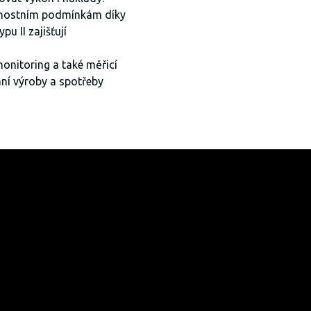
trnostním podmínkám díky
u II zajišťují
monitoring a také měřicí
ní výroby a spotřeby