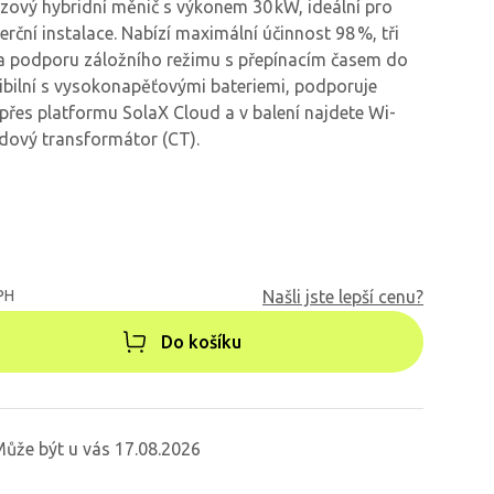
ázový hybridní měnič s výkonem 30 kW, ideální pro
rční instalace. Nabízí maximální účinnost 98 %, tři
 a podporu záložního režimu s přepínacím časem do
tibilní s vysokonapěťovými bateriemi, podporuje
e přes platformu SolaX Cloud a v balení najdete Wi-
dový transformátor (CT).
PH
Našli jste lepší cenu?
Do košíku
ůže být u vás 17.08.2026