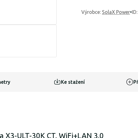
Výrobce
:
SolaX Power
•
ID
etry
Ke stažení
Př
ra X3-ULT-30K CT, WiFi+LAN 3.0