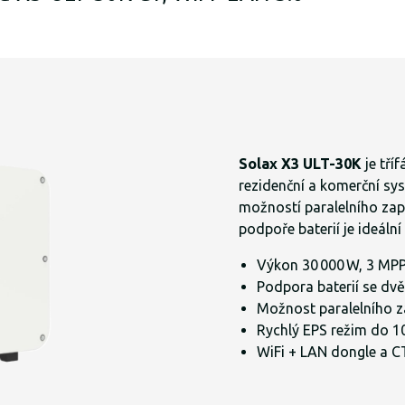
Solax X3 ULT-30K
je tří
rezidenční a komerční sy
možností paralelního zapo
podpoře baterií je ideální
Výkon 30 000 W, 3 MPP
Podpora baterií se dvě
Možnost paralelního z
Rychlý EPS režim do 1
WiFi + LAN dongle a CT