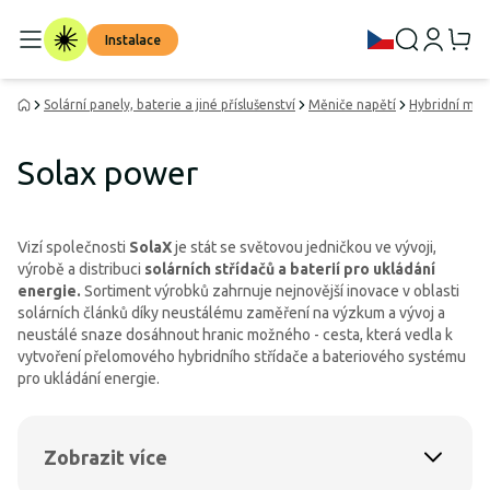
Instalace
Solární panely, baterie a jiné příslušenství
Měniče napětí
Hybridní měn
Solax power
Vizí společnosti
SolaX
je stát se světovou jedničkou ve vývoji,
výrobě a distribuci
solárních střídačů a baterií pro ukládání
energie.
Sortiment výrobků zahrnuje nejnovější inovace v oblasti
solárních článků díky neustálému zaměření na výzkum a vývoj a
neustálé snaze dosáhnout hranic možného - cesta, která vedla k
vytvoření přelomového hybridního střídače a bateriového systému
pro ukládání energie.
Zobrazit více