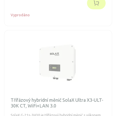
Vyprodáno
Třífázový hybridní měnič SolaX Ultra X3-ULT-
30K CT, WiFi+LAN 3.0
SolaX G-21s-3H30 je třífázový hybridní měnič s výkonem