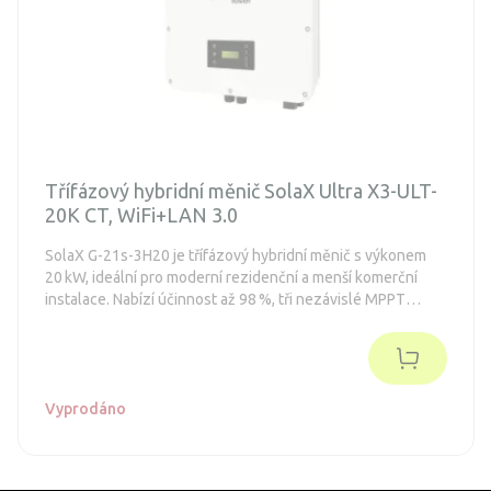
Třífázový hybridní měnič SolaX Ultra X3-ULT-
20K CT, WiFi+LAN 3.0
SolaX G-21s-3H20 je třífázový hybridní měnič s výkonem
20 kW, ideální pro moderní rezidenční a menší komerční
instalace. Nabízí účinnost až 98 %, tři nezávislé MPPT
trackery a podporu záložního režimu s přepínacím časem
do 10 ms. Zařízení je kompatibilní s vysokonapěťovými
bateriemi, podporuje inteligentní řízení přes platformu
SolaX Cloud a součástí balení je Wi-Fi+LAN Dongle 3.0 a
proudový transformátor (CT).
Vyprodáno