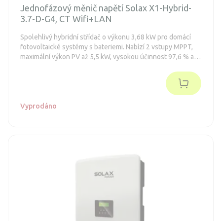
Jednofázový měnič napětí Solax X1-Hybrid-
3.7-D-G4, CT Wifi+LAN
Spolehlivý hybridní střídač o výkonu 3,68 kW pro domácí
fotovoltaické systémy s bateriemi. Nabízí 2 vstupy MPPT,
maximální výkon PV až 5,5 kW, vysokou účinnost 97,6 % a
podporu vysokonapěťových baterií (80–480 V).
Vyprodáno