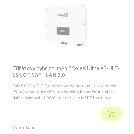
Třífázový hybridní měnič SolaX Ultra X3-ULT-
25K CT, WiFi+LAN 3.0
SolaX G-21s-3H25 je třífázový hybridní měnič s výkonem
25 kW, vhodný pro větší rezidenční a komerční instalace.
Nabízí účinnost až 98 %, tři nezávislé MPPT trackery a
podporu záložního režimu s přepnutím do 10 ms. Zařízení
je kompatibilní s vysokonapěťovými bateriemi, podporuje
inteligentní řízení přes SolaX Cloud a v balení je Wi-Fi+LAN
Dongle 3.0 a proudový transformátor (CT).
Vyprodáno