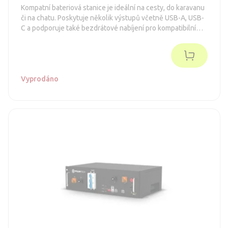
Kompatní bateriová stanice je ideální na cesty, do karavanu
či na chatu. Poskytuje několik výstupů včetně USB-A, USB-
C a podporuje také bezdrátové nabíjení pro kompatibilní
zařízení. Podporuje nabíjení ze solárního panelu*.
Spolehlivý zdroj energie kdekoli a kdykoli.
Vyprodáno