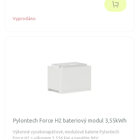
Možnost paralelního zapojení až 6 bateriových věží -
Celková kapacita až 215 kWh
Vyprodáno
Pylontech Force H2 bateriový modul 3,55kWh
Výkonné vysokonapěťové, modulové baterie Pylontech
Force H2 s výkonem 3,556 kW a napětím 96V.