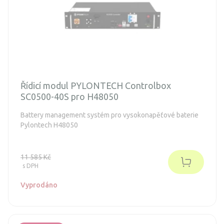
Řídicí modul PYLONTECH Controlbox
SC0500-40S pro H48050
Battery management systém pro vysokonapěťové baterie
Pylontech H48050
11 585 Kč
s DPH
Vyprodáno