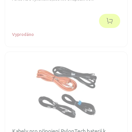
Vyprodáno
Kabely pro připojení PylonTech baterií k