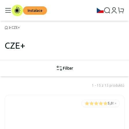
Instalace
CZE+
CZE+
Filter
1 - 15 z 15 produktů
5,0
1
×