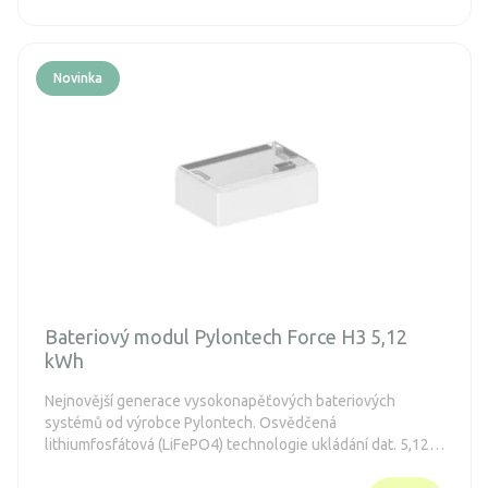
Novinka
Bateriový modul Pylontech Force H3 5,12
kWh
Nejnovější generace vysokonapěťových bateriových
systémů od výrobce Pylontech. Osvědčená
lithiumfosfátová (LiFePO4) technologie ukládání dat. 5,12
kWh na bateriový modul - Flexibilně konfigurovatelné od
10,24 do 35,8 kWh na věž (2 až 7 bateriových modulů).