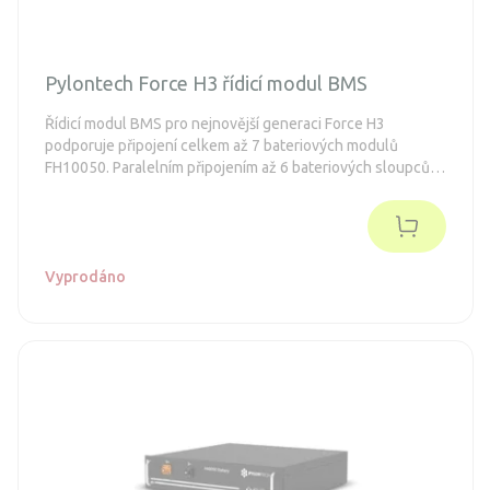
Pylontech Force H3 řídicí modul BMS
Řídicí modul BMS pro nejnovější generaci Force H3
podporuje připojení celkem až 7 bateriových modulů
FH10050. Paralelním připojením až 6 bateriových sloupců
lze zvýšit kapacitu akumulátorů na celkových 215 kWh.
Vyprodáno