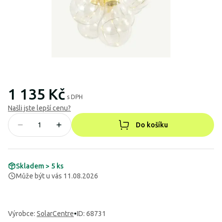
1 135 Kč
s DPH
Našli jste lepší cenu?
Do košíku
Skladem > 5 ks
Může být u vás 11.08.2026
Výrobce
:
SolarCentre
•
ID: 68731