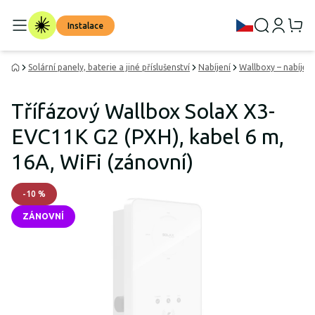
Instalace
Solární panely, baterie a jiné příslušenství
Nabíjení
Wallboxy – nabíjecí
Třífázový Wallbox SolaX X3-
EVC11K G2 (PXH), kabel 6 m,
16A, WiFi (zánovní)
-
10
%
ZÁNOVNÍ