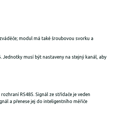
ozváděče; modul má také šroubovou svorku a
 Jednotky musí být nastaveny na stejný kanál, aby
ozhraní RS485. Signál ze střídače je veden
nál a přenese jej do inteligentního měřiče