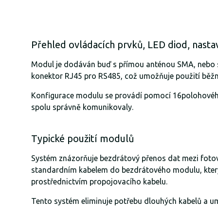
Přehled ovládacích prvků, LED diod, nast
Modul je dodáván buď s přímou anténou SMA, nebo s
konektor RJ45 pro RS485, což umožňuje použití běž
Konfigurace modulu se provádí pomocí 16polohového 
spolu správně komunikovaly.
Typické použití modulů
Systém znázorňuje bezdrátový přenos dat mezi fotovo
standardním kabelem do bezdrátového modulu, který je
prostřednictvím propojovacího kabelu.
Tento systém eliminuje potřebu dlouhých kabelů a um