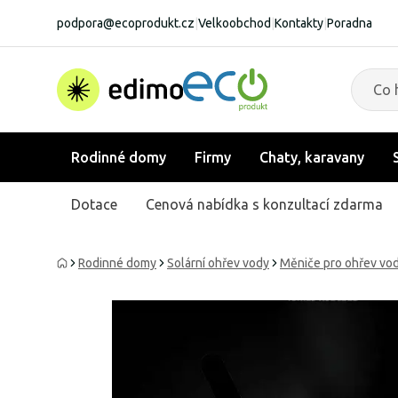
podpora@ecoprodukt.cz
|
Velkoobchod
|
Kontakty
|
Poradna
Rodinné domy
Firmy
Chaty, karavany
Dotace
Cenová nabídka s konzultací zdarma
Rodinné domy
Solární ohřev vody
Měniče pro ohřev vo