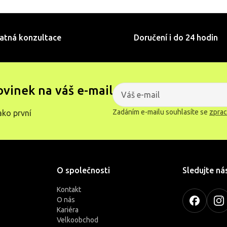
atná konzultace
Doručení i do 24 hodin
ovinek na váš e-mail
Zadáním e-mailu souhlasíte se
zprac
ako první
O společnosti
Sledujte ná
Kontakt
O nás
Kariéra
Velkoobchod