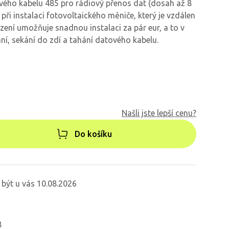
ého kabelu 485 pro rádiový přenos dat (dosah až 8
při instalaci fotovoltaického měniče, který je vzdálen
zení umožňuje snadnou instalaci za pár eur, a to v
ní, sekání do zdí a tahání datového kabelu.
Našli jste lepší cenu?
Do košíku
být u vás 10.08.2026
8