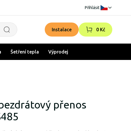
Přihlásit
|
Instalace
0 Kč
a
Šetření tepla
Výprodej
bezdrátový přenos
S485