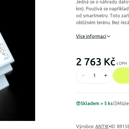
Jedná se o náhradu datov
km). Používá se například 
od smartmetru. Toto zaří
obtížném terénu. Bez řezá
Více informací
2 763 Kč
s DPH
Skladem > 5 ks
Může 
Výrobce
:
ANTIK
•
ID: 8915