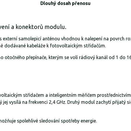
Dlouhý dosah přenosu
avení a konektorů modulu.
 externí samolepicí anténou vhodnou k nalepení na povrch r
ně dodávané kabeláže k fotovoltaickým střídačům.
otočného přepínače, kterým se volí rádiový kanál od 1 do 16.
ltaickým střídačem a inteligentním měřičem prostřednictvím r
j vysílá na frekvenci 2,4 GHz. Druhý modul zachytí přijatý sig
ožňuje spolehlivé sledování spotřeby energie.