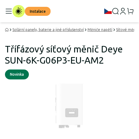
Instalace
Solární panely, baterie a jiné příslušenství
Měniče napětí
Síťové měnič
Třífázový síťový měnič Deye
SUN-6K-G06P3-EU-AM2
Novinka