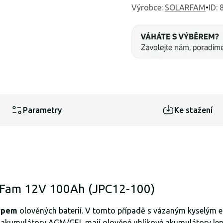
Výrobce
:
SOLARFAM
•
ID:
Parametry
Ke stažení
rFam 12V 100Ah (JPC12-100)
ypem
olověných baterií. V tomto případě s vázaným kyselým el
kumulátory AGM/GEL mají olověné uhlíkové akumulátory lepší 