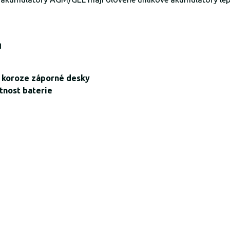
ů
 koroze záporné desky
otnost baterie