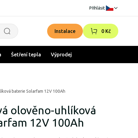
Přihlásit
|
Instalace
0 Kč
a
Šetření tepla
Výprodej
íková baterie Solarfam 12V 100Ah
á olověno-uhlíková
larfam 12V 100Ah