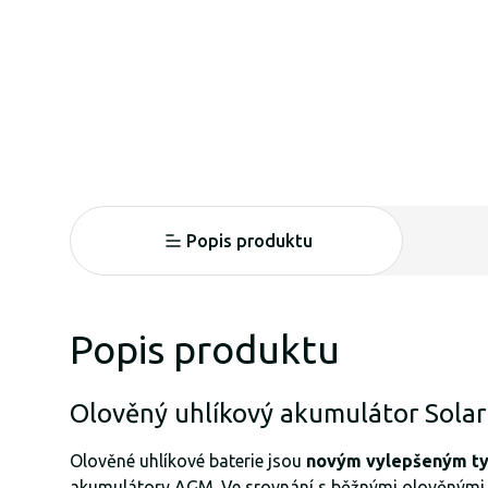
Popis produktu
Popis produktu
Olověný uhlíkový akumulátor Sola
Olověné uhlíkové baterie jsou
novým vylepšeným t
akumulátory AGM. Ve srovnání s běžnými olověnými a