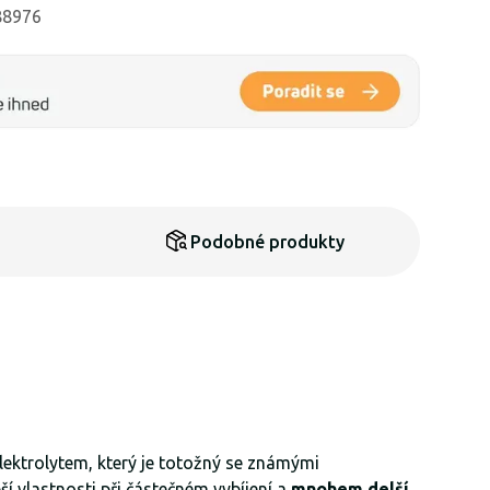
 88976
Podobné produkty
ektrolytem, který je totožný se známými
vlastnosti při částečném vybíjení a
mnohem delší