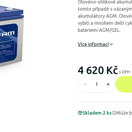
Olověno-uhlíkové akumul
tomto případě s vázaným 
akumulátory AGM. Olověné
vybití a mnohem delší cy
bateriemi AGM/GEL.
Více informací
4 620 Kč
s DPH
Skladem 2 ks
Může b