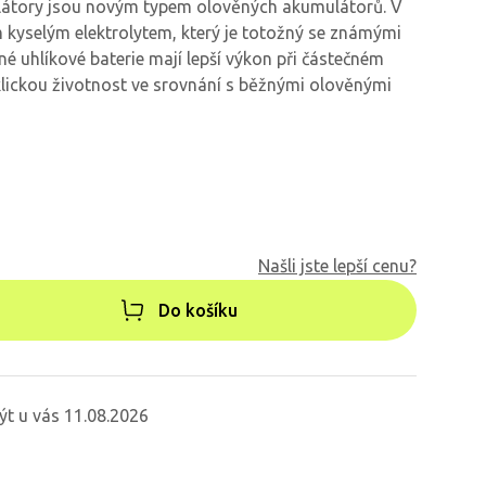
átory jsou novým typem olověných akumulátorů. V
kyselým elektrolytem, který je totožný se známými
 uhlíkové baterie mají lepší výkon při částečném
klickou životnost ve srovnání s běžnými olověnými
Našli jste lepší cenu?
Do košíku
ýt u vás 11.08.2026