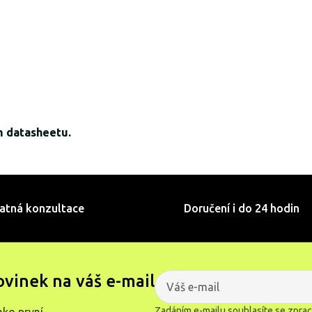
m datasheetu.
atná konzultace
Doručení i do 24 hodin
ovinek na váš e-mail
Zadáním e-mailu souhlasíte se
zprac
ako první