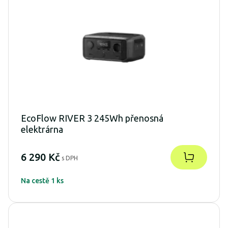
EcoFlow RIVER 3 245Wh přenosná
elektrárna
6 290 Kč
s DPH
Na cestě 1 ks