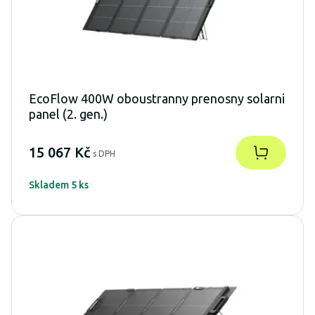
EcoFlow 400W oboustranny prenosny solarni
panel (2. gen.)
15 067 Kč
s DPH
Skladem 5 ks