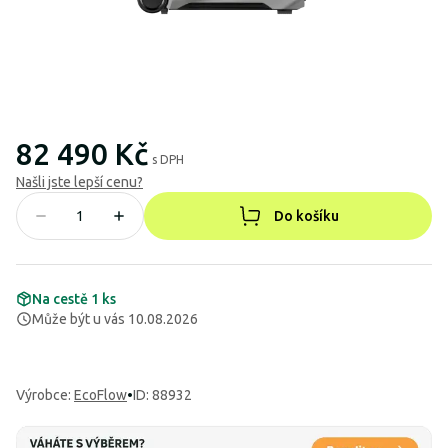
82 490 Kč
s DPH
Našli jste lepší cenu?
Do košíku
Na cestě 1 ks
Může být u vás 10.08.2026
Výrobce
:
EcoFlow
•
ID: 88932