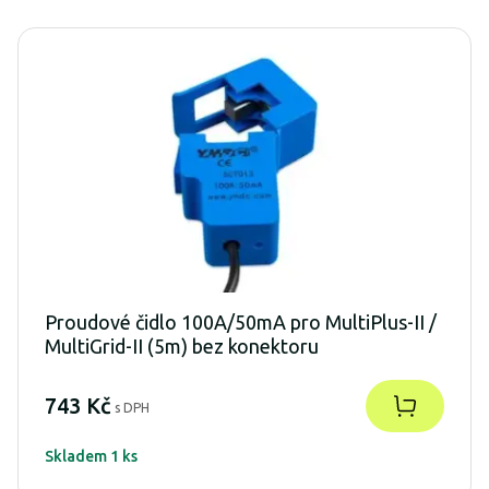
Proudové čidlo 100A/50mA pro MultiPlus-II /
MultiGrid-II (5m) bez konektoru
743 Kč
s DPH
Skladem 1 ks