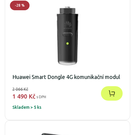
-
28
%
Huawei Smart Dongle 4G komunikační modul
2 066 Kč
1 490 Kč
s DPH
Skladem > 5 ks