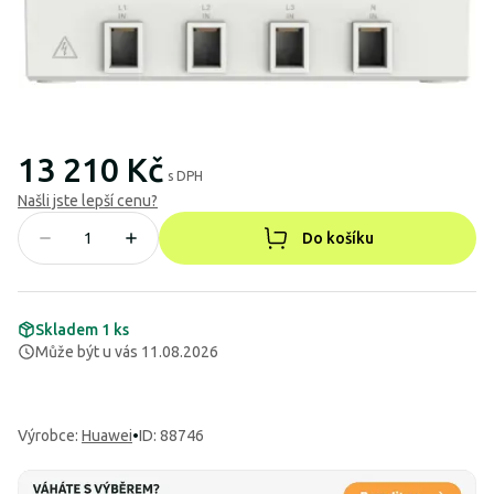
13 210 Kč
s DPH
Našli jste lepší cenu?
Do košíku
Skladem 1 ks
Může být u vás 11.08.2026
Výrobce
:
Huawei
•
ID: 88746