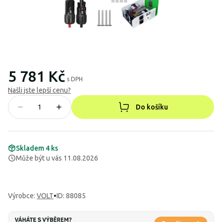
5 781 Kč
s DPH
Našli jste lepší cenu?
Do košíku
Skladem 4 ks
Může být u vás 11.08.2026
Výrobce
:
VOLT
•
ID: 88085