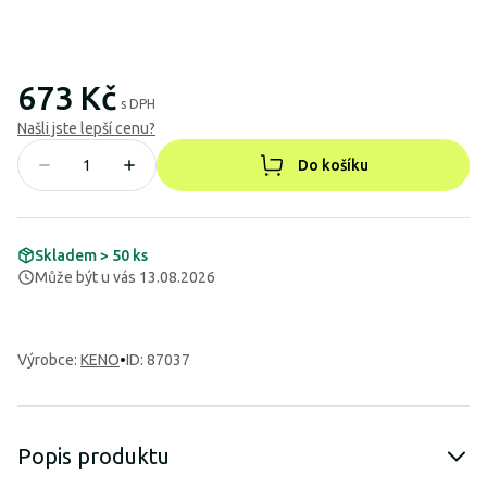
673 Kč
s DPH
Našli jste lepší cenu?
Do košíku
Skladem > 50 ks
Může být u vás 13.08.2026
Výrobce
:
KENO
•
ID: 87037
Popis produktu