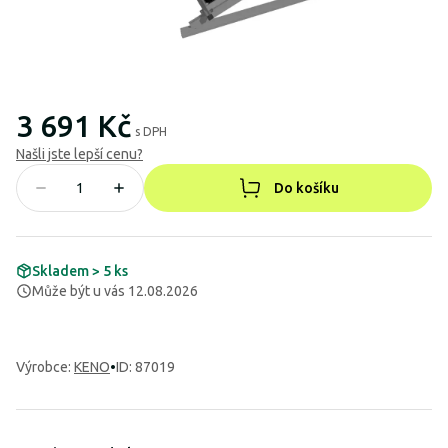
3 691 Kč
s DPH
Našli jste lepší cenu?
Do košíku
Skladem > 5 ks
Může být u vás 12.08.2026
Výrobce
:
KENO
•
ID: 87019