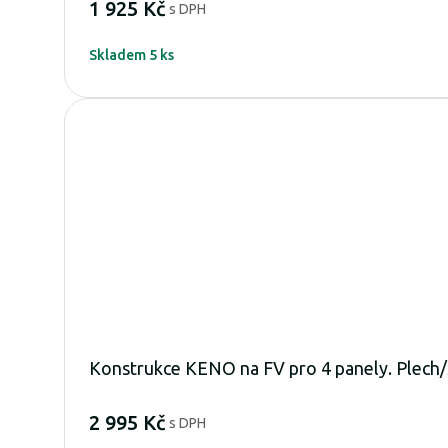
1 925 Kč
s DPH
Skladem 5 ks
Konstrukce KENO na FV pro 4 panely. Plech/
2 995 Kč
s DPH