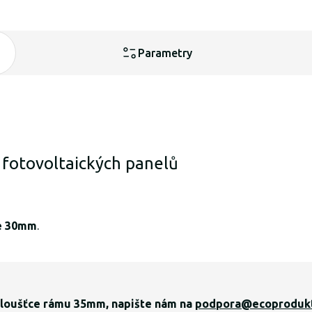
Parametry
 fotovoltaických panelů
ce 30mm
.
 tloušťce rámu 35mm, napište nám na
podpora@ecoprodukt