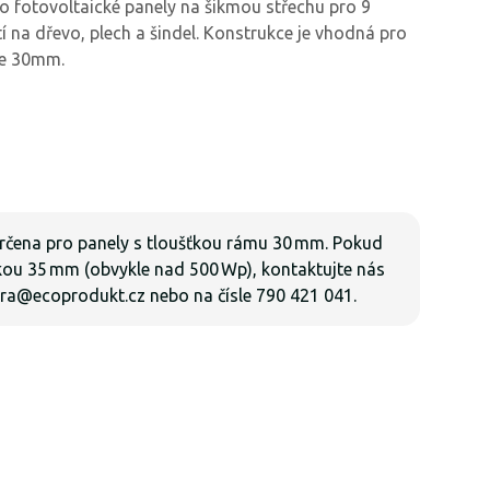
ro fotovoltaické panely na šikmou střechu pro 9
 na dřevo, plech a šindel. Konstrukce je vhodná pro
ce 30mm.
určena pro panely s tloušťkou rámu 30 mm. Pokud
kou 35 mm (obvykle nad 500 Wp), kontaktujte nás
ra@ecoprodukt.cz
nebo na čísle 790 421 041.