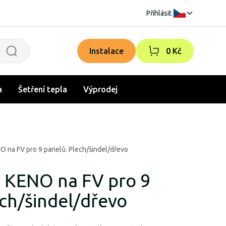
Přihlásit
|
Instalace
0 Kč
a
Šetření tepla
Výprodej
 na FV pro 9 panelů. Plech/šindel/dřevo
 KENO na FV pro 9
ech/šindel/dřevo