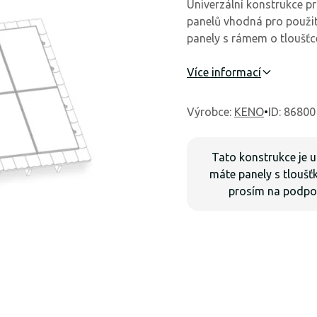
Univerzální konstrukce p
panelů vhodná pro použití
panely s rámem o tloušť
Více informací
Výrobce
:
KENO
•
ID: 86800
Tato konstrukce je 
máte panely s tloušť
prosím na
podpo