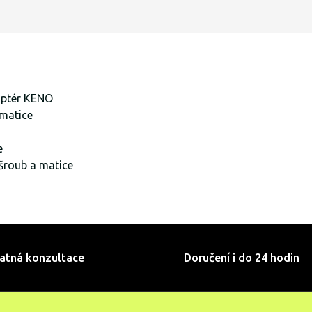
aptér KENO
matice
e
šroub a matice
atná konzultace
Doručení i do 24 hodin