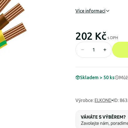
Více informací
202 Kč
s DPH
Skladem > 50 ks
Může
Výrobce
:
ELKOND
•
ID: 86