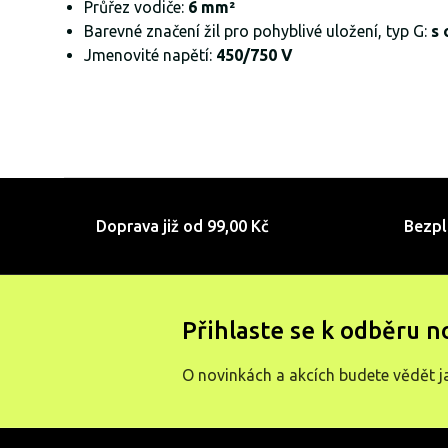
Průřez vodiče:
6 mm²
Barevné značení žil pro pohyblivé uložení, typ G:
s 
Jmenovité napětí:
450/750 V
Doprava již od 99,00 Kč
Bezpl
Přihlaste se k odběru n
O novinkách a akcích budete vědět j