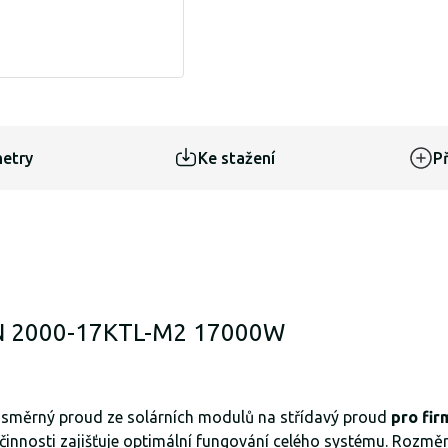
etry
Ke stažení
Př
SUN 2000-17KTL-M2 17000W
osměrný proud ze solárních modulů na střídavý proud
pro fir
innosti zajišťuje optimální fungování celého systému. Rozměr