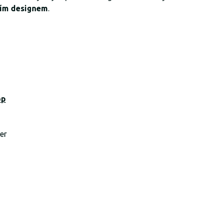
ím designem
.
pp
er