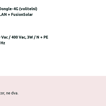
Dongle-4G (volitelní)
WLAN + FusionSolar
 Vac / 400 Vac, 3W / N + PE
 Hz
or, ne dva.