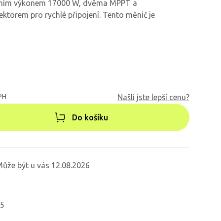
upním výkonem 17000 W, dvěma MPPT a
torem pro rychlé připojení. Tento měnič je
PH
Našli jste lepší cenu?
Do košíku
ůže být u vás 12.08.2026
35