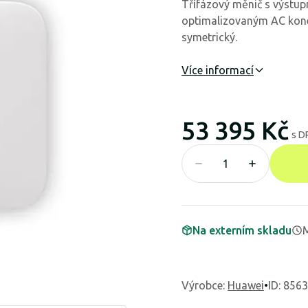
Třífázový měnič s výst
optimalizovaným AC konek
symetrický.
Více informací
53 395 Kč
s D
Na externím skladu
M
Výrobce
:
Huawei
•
ID: 856