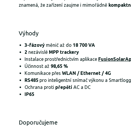
znamená, že zařízení zaujme i mimořádně
kompaktn
Výhody
3-fázový
měnič až do
18 700 VA
2
nezávislé
MPP trackery
Instalace prostřednictvím aplikace
FusionSolarA
Účinnost až
98,65 %
Komunikace přes
WLAN / Ethernet / 4G
RS485
pro inteligentní snímač výkonu a Smartlogg
Ochrana proti
přepětí
AC a DC
IP65
Doporučujeme