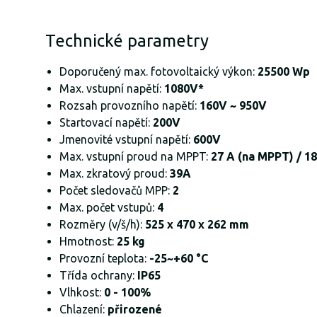
Technické parametry
Doporučený max. fotovoltaický výkon:
25500 Wp
Max. vstupní napětí:
1080V*
Rozsah provozního napětí:
160V ~ 950V
Startovací napětí:
200V
Jmenovité vstupní napětí:
600V
Max. vstupní proud na MPPT:
27 A (na MPPT) / 18
Max. zkratový proud:
39A
Počet sledovačů MPP:
2
Max. počet vstupů:
4
Rozměry (v/š/h):
525 x 470 x 262 mm
Hmotnost:
25 kg
Provozní teplota:
-25~+60 °C
Třída ochrany:
IP65
Vlhkost:
0 - 100%
Chlazení:
přirozené