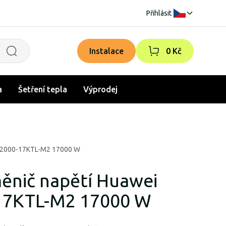
Přihlásit
|
Instalace
0 Kč
a
Šetření tepla
Výprodej
N 2000-17KTL-M2 17000 W
měnič napětí Huawei
17KTL-M2 17000 W