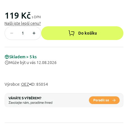
119 Kč
s DPH
Našli jste lepší cenu?
Do košíku
Skladem > 5 ks
Může být u vás 12.08.2026
Výrobce
:
OEZ
•
ID: 85054