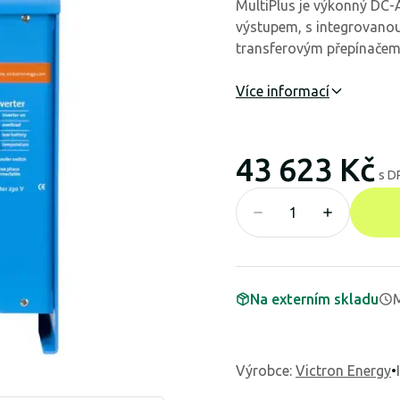
MultiPlus je výkonný DC-
výstupem, s integrovanou 
transferovým přepínačem z
Více informací
43 623 Kč
s D
Na externím skladu
M
Výrobce
:
Victron Energy
•