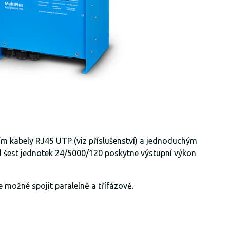
ím kabely RJ45 UTP (viz příslušenství) a jednoduchým
d šest jednotek 24/5000/120 poskytne výstupní výkon
 možné spojit paralelně a třífázově.