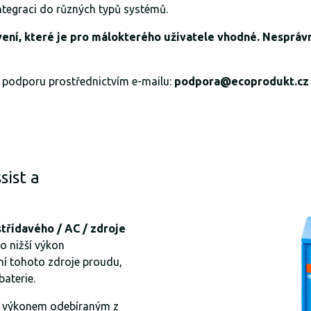
integraci do různých typů systémů.
vení, které je pro málokterého uživatele vhodné. Nesprá
u podporu prostřednictvím e-mailu:
podpora@ecoprodukt.cz
sist a
řídavého / AC / zdroje
bo nižší výkon
ní tohoto zdroje proudu,
baterie.
výkonem odebíraným z