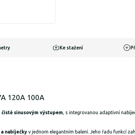
etry
Ke stažení
Př
0VA 120A 100A
s
čistě sinusovým výstupem
, s integrovanou adaptivní nabíj
 a nabíječky
v jednom elegantním balení. Jeho řadu funkcí zahr