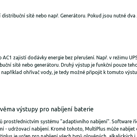
 distribuční sítě nebo např. Generátoru. Pokud jsou nutné dva
 AC1 zajistí dodávky energie bez přerušení. Např. v režimu UP
uční sítě nebo generátoru. Druhý výstup je funkční pouze tehdy,
y, například ohřívač vody, je tedy možné připojit k tomuto výs
 dvěma výstupy pro nabíjení baterie
 prostřednictvím systému "adaptivního nabíjení". Software ří
jení - udržovací nabíjení. Kromě tohoto, MultiPlus může nabíje
plus je určen pro nabíjení všech typů olověných, alkalických i l