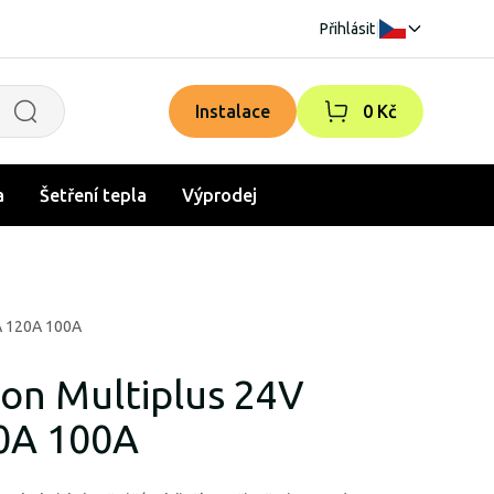
Přihlásit
|
Instalace
0 Kč
a
Šetření tepla
Výprodej
A 120A 100A
ron Multiplus 24V
0A 100A