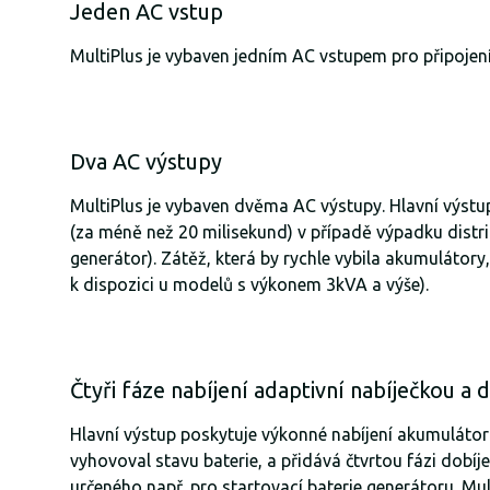
Jeden AC vstup
MultiPlus je vybaven jedním AC vstupem pro připojení
Dva AC výstupy
MultiPlus je vybaven dvěma AC výstupy. Hlavní výstup
(za méně než 20 milisekund) v případě výpadku distrib
generátor). Zátěž, která by rychle vybila akumulátor
k dispozici u modelů s výkonem 3kVA a výše).
Čtyři fáze nabíjení adaptivní nabíječkou a
Hlavní výstup poskytuje výkonné nabíjení akumulátorů
vyhovoval stavu baterie, a přidává čtvrtou fázi dobí
určeného např. pro startovací baterie generátoru. Multi