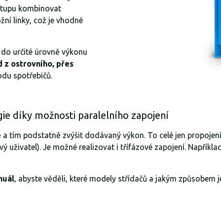
ýstupu kombinovat
ní linky, což je vhodné
 do určité úrovně výkonu
d z ostrovního, přes
odu spotřebičů.
gie díky možnosti paralelního zapojení
ě a tím podstatně zvýšit dodávaný výkon. To celé jen propojen
živatel). Je možné realizovat i třífázové zapojení. Napříkla
nuál
, abyste věděli, které modely střídačů a jakým způsobem je