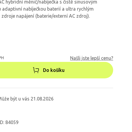
AC hybridní měnič/nabíječka s čistě sinusovým
adaptivní nabíječkou baterií a ultra rychlým
droje napájení (baterie/externí AC zdroj).
PH
Našli jste lepší cenu?
Do košíku
ůže být u vás 21.08.2026
ID: 84059