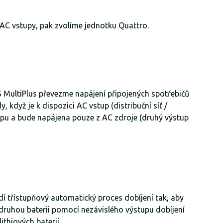
 AC vstupy, pak zvolíme jednotku Quattro.
S MultiPlus převezme napájení připojených spotřebičů
 když je k dispozici AC vstup (distribuční síť /
tupu a bude napájena pouze z AC zdroje (druhý výstup
dí třístupňový automatický proces dobíjení tak, aby
t druhou baterii pomocí nezávislého výstupu dobíjení
ithiových baterií.