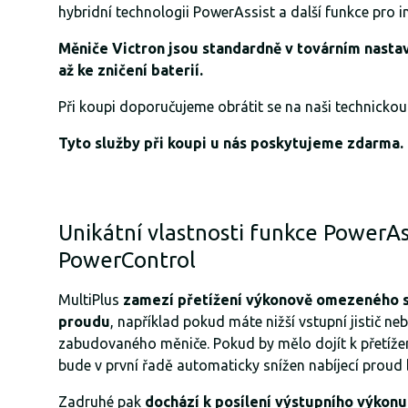
hybridní technologii PowerAssist a další funkce pro 
Měniče Victron jsou standardně v továrním nasta
až ke zničení baterií.
Při koupi doporučujeme obrátit se na naši technicko
Tyto služby při koupi u nás poskytujeme zdarma.
Unikátní vlastnosti funkce PowerAs
PowerControl
MultiPlus
zamezí přetížení výkonově omezeného st
proudu
, například pokud máte nižší vstupní jistič ne
zabudovaného měniče. Pokud by mělo dojít k přetíže
bude v první řadě automaticky snížen nabíjecí proud 
Zadruhé pak
dochází k posílení výstupního výkonu