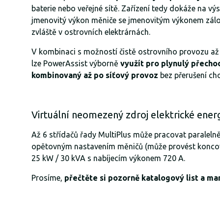
baterie nebo veřejné sítě. Zařízení tedy dokáže na v
jmenovitý výkon měniče se jmenovitým výkonem zálož
zvláště v ostrovních elektrárnách.
V kombinaci s možností čistě ostrovního provozu až
lze PowerAssist výborně
využít pro plynulý přecho
kombinovaný až po síťový provoz
bez přerušení ch
Virtuální neomezený zdroj elektrické ener
Až 6 střídačů řady MultiPlus může pracovat paraleln
opětovným nastavením měničů (může provést koncový u
25 kW / 30 kVA s nabíjecím výkonem 720 A.
Prosíme,
přečtěte si pozorně katalogový list a ma