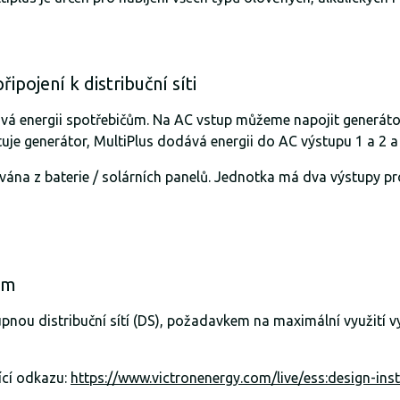
pojení k distribuční síti
dává energii spotřebičům. Na AC vstup můžeme napojit generáto
uje generátor, MultiPlus dodává energii do AC výstupu 1 a 2 a 
ána z baterie / solárních panelů. Jednotka má dva výstupy pro
em
tupnou distribuční sítí (DS), požadavkem na maximální využití 
ící odkazu:
https://www.victronenergy.com/live/ess:design-ins