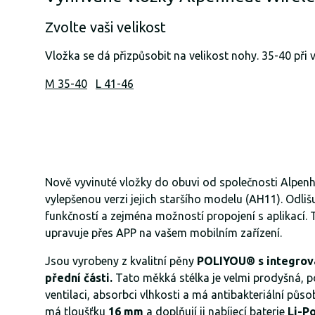
Zvolte vaši velikost
Vložka se dá přizpůsobit na velikost nohy. 35-40 při ve
M 35-40
L 41-46
Nově vyvinuté vložky do obuvi od společnosti Alpenh
vylepšenou verzi jejich staršího modelu (AH11). Odliš
funkčností a zejména možností propojení s aplikací. 
upravuje přes APP na vašem mobilním zařízení.
Jsou vyrobeny z kvalitní pěny
POLIYOU® s integrov
přední části.
Tato měkká stélka je velmi prodyšná, p
ventilaci, absorbci vlhkosti a má antibakteriální půso
má tloušťku
16 mm
a doplňují ji nabíjecí baterie
Li-Po