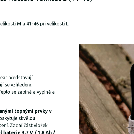
likosti M a 41-46 při velikosti L
eat představují
ují se vzhledem,
Teplo se zapíná a vypíná a
anými topnými prvky v
oskytuje skvělou
bení. Zadní část vložek
l baterie 3,7 V / 1,8 Ah /