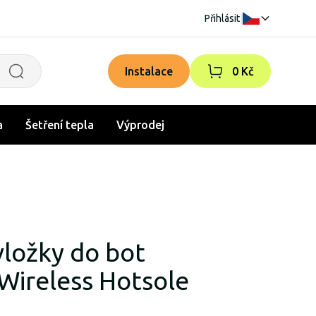
Přihlásit
|
Instalace
0 Kč
a
Šetření tepla
Výprodej
vložky do bot
Wireless Hotsole