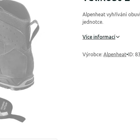
Alpenheat vyhřívání obuvi
jednotce.
Více informací
Výrobce
:
Alpenheat
•
ID: 8