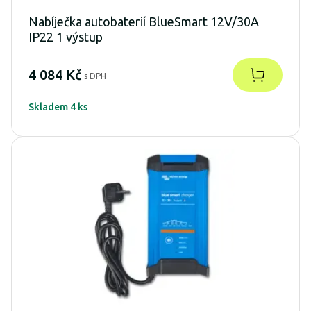
Nabíječka autobaterií BlueSmart 12V/30A
IP22 1 výstup
4 084 Kč
s DPH
Skladem 4 ks