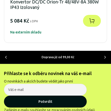
Konvertor DC/DC Orion-Tr 48/48V-8A 380W
IP43 Izolovaný
5 084 Kč
s DPH
Na externím skladu
Doprava již od 99,00 Kč
Přihlaste se k odběru novinek na váš e-mail
O novinkách a akcích budete vědět jako první
Potvrdit
Zadáním e-mailu souhlasíte se
zpracováním osobních údajů