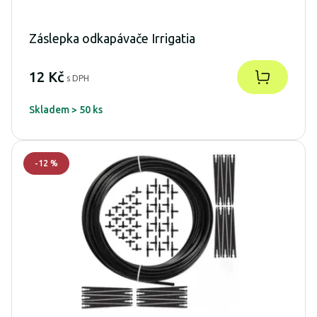
Záslepka odkapávače Irrigatia
12 Kč
s DPH
Skladem > 50 ks
-
12
%