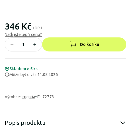
346 Kč
s DPH
Našli jste lepší cenu?
Do košíku
Skladem > 5 ks
Může být u vás 11.08.2026
Výrobce
:
Irrigatia
•
ID: 72773
Popis produktu