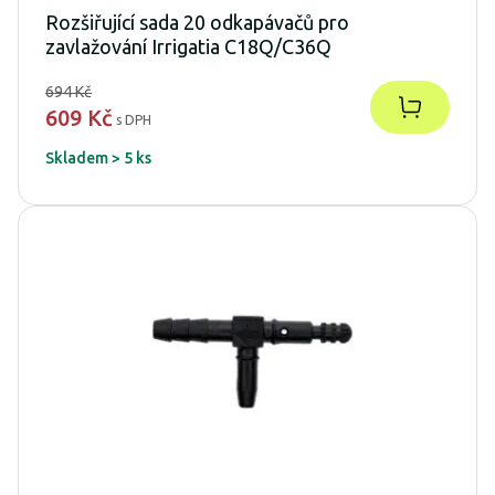
Rozšiřující sada 20 odkapávačů pro
zavlažování Irrigatia C18Q/C36Q
694 Kč
609 Kč
s DPH
Skladem > 5 ks