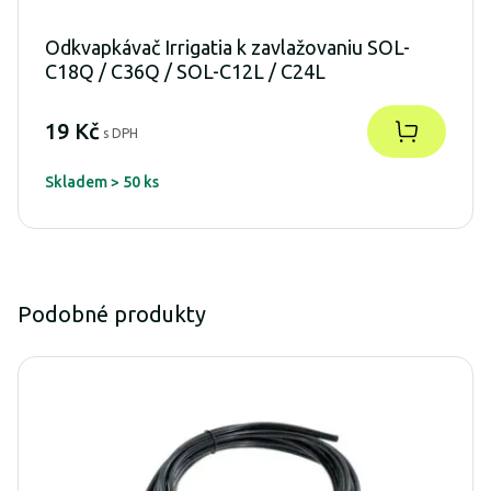
Odkvapkávač Irrigatia k zavlažovaniu SOL-
C18Q / C36Q / SOL-C12L / C24L
19 Kč
s DPH
Skladem > 50 ks
Podobné produkty