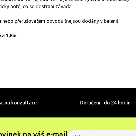
ticky poté, co se odstraní závada
kou nebo přerušovačem obvodu (nejsou dodány v balení)
lka 1,8m
atná konzultace
Doručení i do 24 hodin
ovinek na váš e-mail