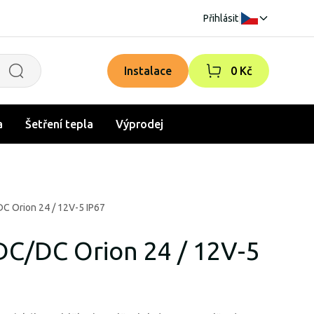
Přihlásit
|
Instalace
0 Kč
a
Šetření tepla
Výprodej
C Orion 24 / 12V-5 IP67
DC/DC Orion 24 / 12V-5