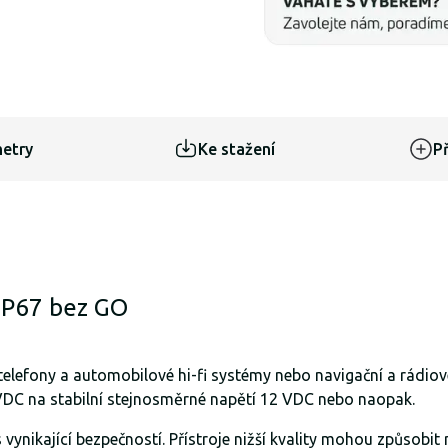
etry
Ke stažení
Př
IP67 bez GO
í telefony a automobilové hi-fi systémy nebo navigační a rádio
 VDC na stabilní stejnosměrné napětí 12 VDC nebo naopak.
vynikající bezpečností. Přístroje nižší kvality mohou způsobit