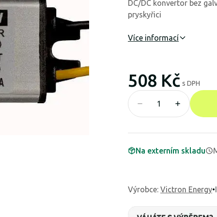
DC/DC konvertor bez gal
pryskyřici
Více informací
508 Kč
s DPH
Na externím skladu
M
Výrobce
:
Victron Energy
•