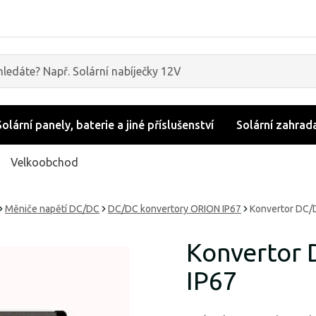
Solární panely, baterie a jiné příslušenství
Solární zahrad
Velkoobchod
Měniče napětí DC/DC
DC/DC konvertory ORION IP67
Konvertor DC/D
Konvertor 
IP67