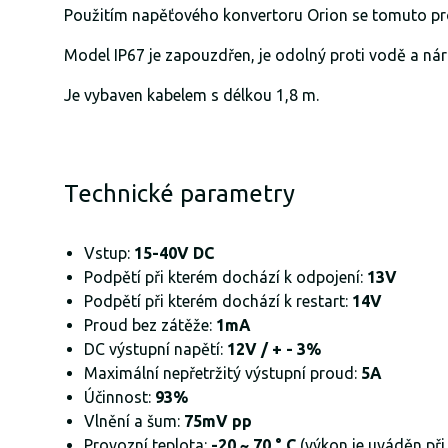
Použitím napěťového konvertoru Orion se tomuto p
Model IP67 je zapouzdřen, je odolný proti vodě a nára
Je vybaven kabelem s délkou 1,8 m.
Technické parametry
Vstup:
15-40V DC
Podpětí při kterém dochází k odpojení:
13V
Podpětí při kterém dochází k restart:
14V
Proud bez zátěže:
1mA
DC výstupní napětí:
12V / + - 3%
Maximální nepřetržitý výstupní proud:
5A
Účinnost:
93%
Vlnění a šum:
75mV pp
Provozní teplota:
-20 ~ 70 ° C
(výkon je uváděn při 