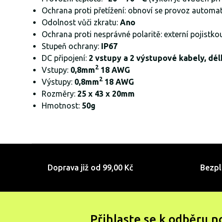
Ochrana proti přetížení: obnoví se provoz automa
Odolnost vůči zkratu:
Ano
Ochrana proti nesprávné polaritě: externí pojist
Stupeň ochrany:
IP67
DC připojení:
2 vstupy a 2 výstupové kabely, dé
2
Vstupy:
0,8mm
18 AWG
2
Výstupy:
0,8mm
18 AWG
Rozměry:
25 x 43 x 20mm
Hmotnost:
50g
Doprava již od 99,00 Kč
Bezpl
Přihlaste se k odběru n