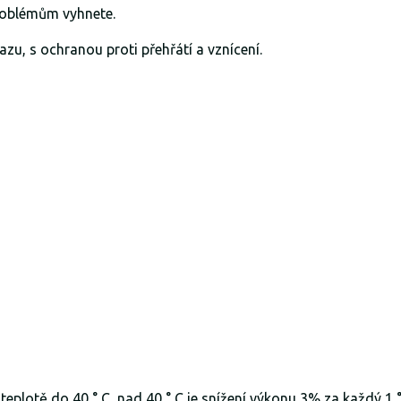
roblémům vyhnete.
zu, s ochranou proti přehřátí a vznícení.
teplotě do 40 ° C, nad 40 ° C je snížení výkonu 3% za každý 1 