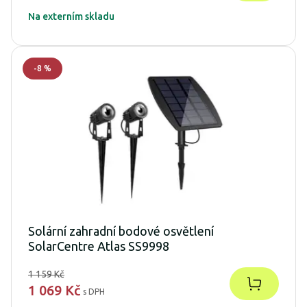
Na externím skladu
-
8
%
Solární zahradní bodové osvětlení
SolarCentre Atlas SS9998
1 159 Kč
1 069 Kč
s DPH