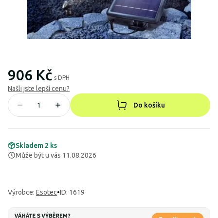
906 Kč
s DPH
Našli jste lepší cenu?
Do košíku
Skladem 2 ks
Může být u vás 11.08.2026
Výrobce
:
Esotec
•
ID: 1619